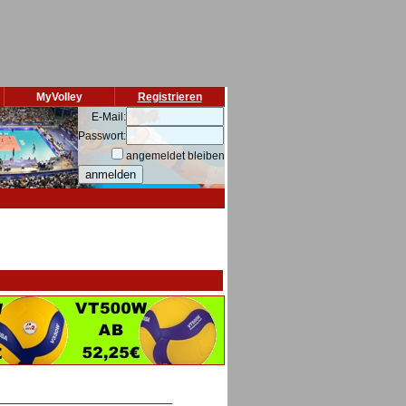
MyVolley
Registrieren
E-Mail:
Passwort:
angemeldet bleiben