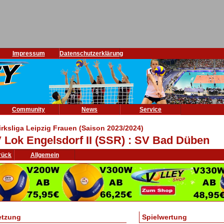
Impressum
Datenschutzerklärung
Community
News
Service
irksliga Leipzig Frauen (Saison 2023/2024)
 Lok Engelsdorf II (SSR) : SV Bad Düben
rück
Allgemein
etzung
Spielwertung