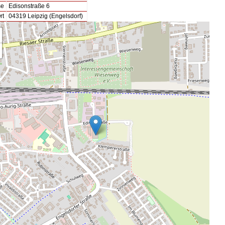
se
Edisonstraße 6
rt
04319 Leipzig (Engelsdorf)