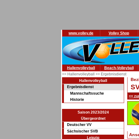
www.volley.de
Volley Shop
Hallenvolleyball
Beach-Volleyball
>> Hallenvolleyball
>> Ergebnisdienst
Bez
Hallenvolleyball
SV
Ergebnisdienst
Mannschaftssuche
<< zu
Historie
Saison 2023/2024
Übergeordnet
Deutscher VV
Sächsischer SVB
Ans
Leipzig