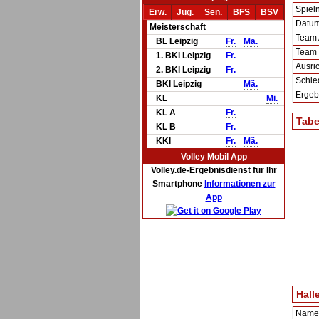
Spie
Erw.
Jug.
Sen.
BFS
BSV
Datum 
Meisterschaft
Team
BL Leipzig
Fr.
Mä.
Team
1. BKl Leipzig
Fr.
Ausric
2. BKl Leipzig
Fr.
Schie
BKl Leipzig
Mä.
Ergeb
KL
Mi.
KL A
Fr.
Tabe
KL B
Fr.
KKl
Fr.
Mä.
Volley Mobil App
Volley.de-Ergebnisdienst für Ihr
Smartphone
Informationen zur
App
Hall
Name