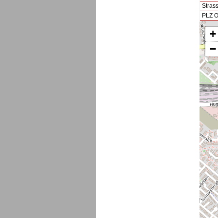
Stras
PLZ O
+
−