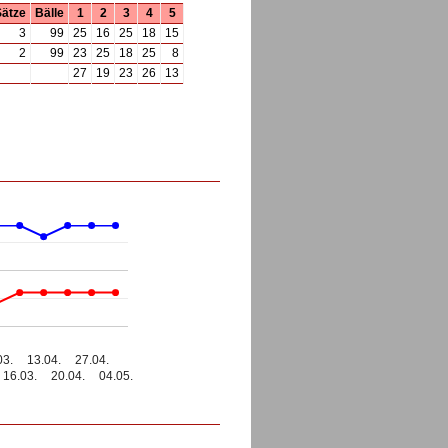
Sätze
Bälle
1
2
3
4
5
3
99
25
16
25
18
15
2
99
23
25
18
25
8
27
19
23
26
13
03.
13.04.
27.04.
16.03.
20.04.
04.05.