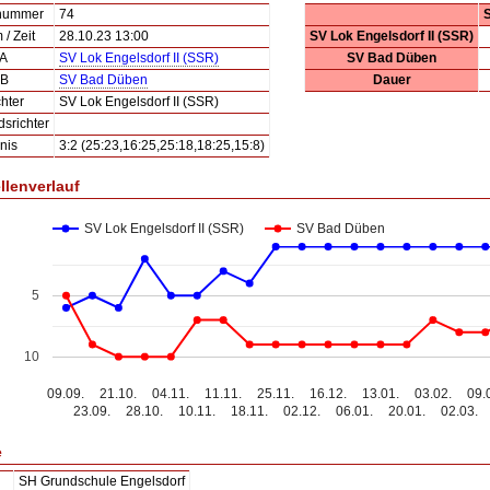
lnummer
74
/ Zeit
28.10.23 13:00
SV Lok Engelsdorf II (SSR)
 A
SV Lok Engelsdorf II (SSR)
SV Bad Düben
 B
SV Bad Düben
Dauer
hter
SV Lok Engelsdorf II (SSR)
dsrichter
nis
3:2 (25:23,16:25,25:18,18:25,15:8)
llenverlauf
SV Lok Engelsdorf II (SSR)
SV Bad Düben
5
10
09.09.
21.10.
04.11.
11.11.
25.11.
16.12.
13.01.
03.02.
09.
23.09.
28.10.
10.11.
18.11.
02.12.
06.01.
20.01.
02.03.
e
SH Grundschule Engelsdorf