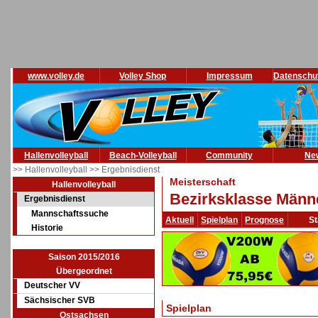
www.volley.de
Volley Shop
Impressum
Datenschu
Hallenvolleyball
Beach-Volleyball
Community
Ne
>> Hallenvolleyball
>> Ergebnisdienst
Meisterschaft
Hallenvolleyball
Bezirksklasse Männe
Ergebnisdienst
Mannschaftssuche
Aktuell
Spielplan
Prognose
St
Historie
Saison 2015/2016
Übergeordnet
Deutscher VV
Sächsischer SVB
Spielplan
Ostsachsen