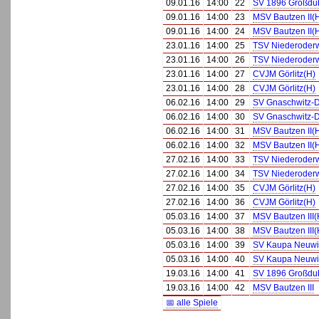
09.01.16
14:00
22
SV 1896 Großdu
09.01.16
14:00
23
MSV Bautzen II(
09.01.16
14:00
24
MSV Bautzen II(
23.01.16
14:00
25
TSV Niederoderw
23.01.16
14:00
26
TSV Niederoderw
23.01.16
14:00
27
CVJM Görlitz(H)
23.01.16
14:00
28
CVJM Görlitz(H)
06.02.16
14:00
29
SV Gnaschwitz-
06.02.16
14:00
30
SV Gnaschwitz-
06.02.16
14:00
31
MSV Bautzen II(
06.02.16
14:00
32
MSV Bautzen II(
27.02.16
14:00
33
TSV Niederoderw
27.02.16
14:00
34
TSV Niederoderw
27.02.16
14:00
35
CVJM Görlitz(H)
27.02.16
14:00
36
CVJM Görlitz(H)
05.03.16
14:00
37
MSV Bautzen III(
05.03.16
14:00
38
MSV Bautzen III(
05.03.16
14:00
39
SV Kaupa Neuwie
05.03.16
14:00
40
SV Kaupa Neuwie
19.03.16
14:00
41
SV 1896 Großdu
19.03.16
14:00
42
MSV Bautzen III
📅 alle Spiele