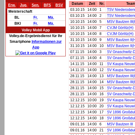
Datum
Zeit
Nr.
Team
Erw.
Jug.
Sen.
BFS
BSV
03.10.15
14:00
1
TSV Niederoderw
Meisterschaft
03.10.15
14:00
2
TSV Niederoderw
BL
Fr.
Mä.
10.10.15
14:00
5
MSV Bautzen III(
BKl
Fr.
Mä.
10.10.15
14:00
7
CVJM Görlitz(H)
Volley Mobil App
10.10.15
14:00
8
CVJM Görlitz(H)
Volley.de-Ergebnisdienst für Ihr
31.10.15
14:00
9
MSV Bautzen II(
Smartphone
Informationen zur
31.10.15
14:00
10
MSV Bautzen II(
App
07.11.15
14:00
3
SV Gnaschwitz-
07.11.15
14:00
4
SV Gnaschwitz-
14.11.15
14:00
11
SV Kaupa Neuwie
14.11.15
14:00
12
SV Kaupa Neuwie
28.11.15
14:00
13
MSV Bautzen III(
28.11.15
14:00
14
MSV Bautzen III(
28.11.15
14:00
15
SV Gnaschwitz-
28.11.15
14:00
16
SV Gnaschwitz-
12.12.15
10:00
19
SV Kaupa Neuwie
12.12.15
10:00
20
SV Kaupa Neuwie
12.12.15
14:00
17
SV 1896 Großdu
12.12.15
14:00
18
SV 1896 Großdu
09.01.16
14:00
6
MSV Bautzen III
09.01.16
14:00
21
SV 1896 Großdu