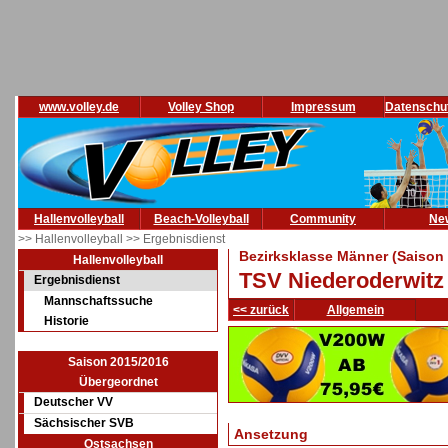
www.volley.de
Volley Shop
Impressum
Datenschu
Hallenvolleyball
Beach-Volleyball
Community
Ne
>> Hallenvolleyball
>> Ergebnisdienst
Bezirksklasse Männer (Saison
Hallenvolleyball
TSV Niederoderwitz 
Ergebnisdienst
Mannschaftssuche
<< zurück
Allgemein
Historie
Saison 2015/2016
Übergeordnet
Deutscher VV
Sächsischer SVB
Ansetzung
Ostsachsen