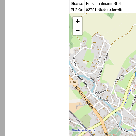
Strasse
Ernst-Thälmann-Str.4
PLZ Ort
02791 Niederoderwitz
+
−