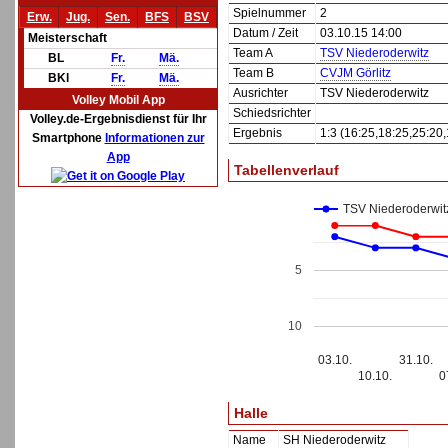
Spielnummer
2
Erw.
Jug.
Sen.
BFS
BSV
Datum / Zeit
03.10.15 14:00
Meisterschaft
Team A
TSV Niederoderwitz
BL
Fr.
Mä.
Team B
CVJM Görlitz
BKl
Fr.
Mä.
Ausrichter
TSV Niederoderwitz
Volley Mobil App
Schiedsrichter
Volley.de-Ergebnisdienst für Ihr
Ergebnis
1:3 (16:25,18:25,25:20,
Smartphone
Informationen zur
App
Tabellenverlauf
TSV Niederoderwit
5
10
03.10.
31.10.
10.10.
0
Halle
Name
SH Niederoderwitz