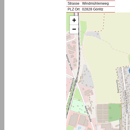
Strasse
Windmühlenweg
PLZ Ort
02828 Görlitz
+
−