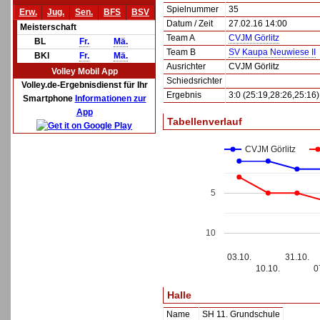
Spielnummer
35
Erw.
Jug.
Sen.
BFS
BSV
Datum / Zeit
27.02.16 14:00
Meisterschaft
Team A
CVJM Görlitz
BL
Fr.
Mä.
Team B
SV Kaupa Neuwiese II
BKl
Fr.
Mä.
Ausrichter
CVJM Görlitz
Volley Mobil App
Schiedsrichter
Volley.de-Ergebnisdienst für Ihr
Ergebnis
3:0 (25:19,28:26,25:16)
Smartphone
Informationen zur
App
Tabellenverlauf
CVJM Görlitz
5
10
03.10.
31.10.
10.10.
0
Halle
Name
SH 11. Grundschule