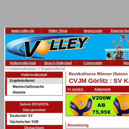
www.volley.de
Volley Shop
Impressum
Datenschu
Hallenvolleyball
Beach-Volleyball
Community
Ne
>> Hallenvolleyball
>> Ergebnisdienst
Bezirksklasse Männer (Saison
Hallenvolleyball
CVJM Görlitz : SV K
Ergebnisdienst
Mannschaftssuche
<< zurück
Allgemein
Historie
Saison 2015/2016
Übergeordnet
Deutscher VV
Sächsischer SVB
Ansetzung
Ostsachsen