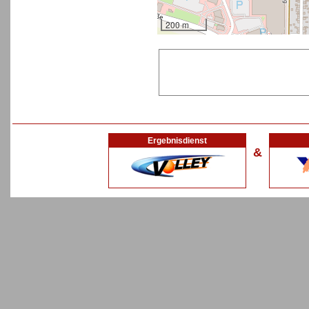
200 m
Ergebnisdienst
&