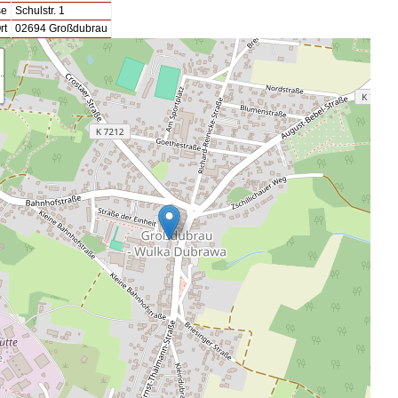
se
Schulstr. 1
rt
02694 Großdubrau