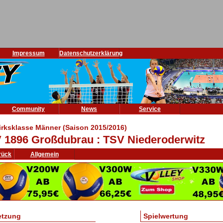
Impressum
Datenschutzerklärung
Community
News
Service
irksklasse Männer (Saison 2015/2016)
 1896 Großdubrau : TSV Niederoderwitz
rück
Allgemein
etzung
Spielwertung