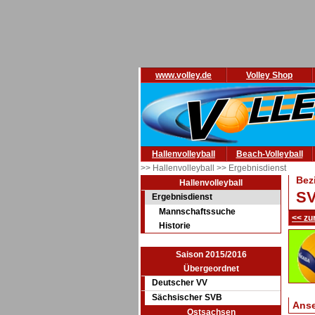
www.volley.de
Volley Shop
Hallenvolleyball
Beach-Volleyball
>> Hallenvolleyball
>> Ergebnisdienst
Bez
Hallenvolleyball
SV
Ergebnisdienst
Mannschaftssuche
<< zu
Historie
Saison 2015/2016
Übergeordnet
Deutscher VV
Sächsischer SVB
Ans
Ostsachsen