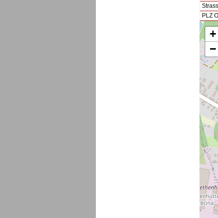
Stras
PLZ O
+
−