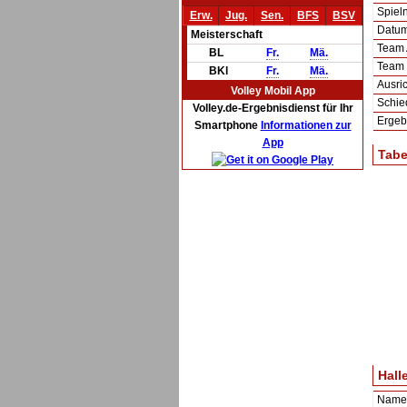
Spie
Erw.
Jug.
Sen.
BFS
BSV
Datum 
Meisterschaft
Team
BL
Fr.
Mä.
Team
BKl
Fr.
Mä.
Ausric
Volley Mobil App
Schie
Volley.de-Ergebnisdienst für Ihr
Ergeb
Smartphone
Informationen zur
App
Tabe
Hall
Name