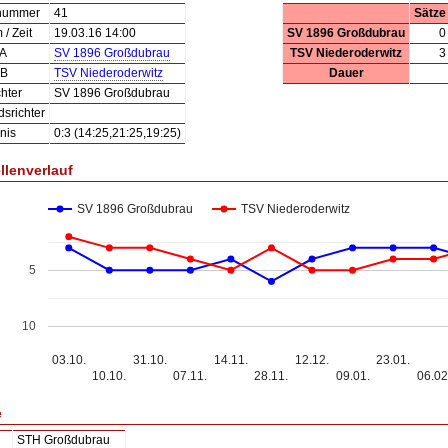
lnummer
41
Sätze
/ Zeit
19.03.16 14:00
SV 1896 Großdubrau
0
 A
SV 1896 Großdubrau
TSV Niederoderwitz
3
 B
TSV Niederoderwitz
Dauer
hter
SV 1896 Großdubrau
dsrichter
nis
0:3 (14:25,21:25,19:25)
llenverlauf
SV 1896 Großdubrau
TSV Niederoderwitz
5
10
03.10.
31.10.
14.11.
12.12.
23.01.
10.10.
07.11.
28.11.
09.01.
06.02
e
STH Großdubrau