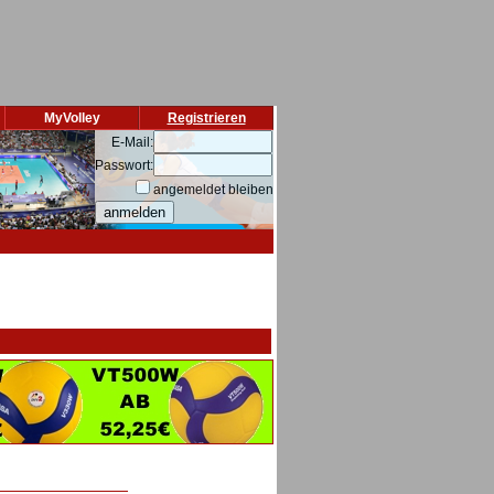
MyVolley
Registrieren
E-Mail:
Passwort:
angemeldet bleiben