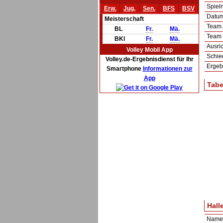
Spie
Erw.
Jug.
Sen.
BFS
BSV
Datum 
Meisterschaft
Team
BL
Fr.
Mä.
Team
BKl
Fr.
Mä.
Ausric
Volley Mobil App
Schie
Volley.de-Ergebnisdienst für Ihr
Ergeb
Smartphone
Informationen zur
App
Tabe
Hall
Name