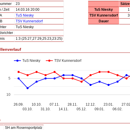
lnummer
23
Sätze
/ Zeit
14.03.16 20:00
TuS Niesky
1
 A
TuS Niesky
TSV Kunnersdorf
3
 B
TSV Kunnersdorf
Dauer
hter
TuS Niesky
dsrichter
nis
1:3 (25:27,27:29,25:23,23:25)
llenverlauf
TuS Niesky
TSV Kunnersdorf
5
10
26.09.
10.10.
07.11.
28.11.
12.12.
23.01.
27.02
03.10.
31.10.
14.11.
05.12.
09.01.
06.02.
e
SH am Rosensportplatz