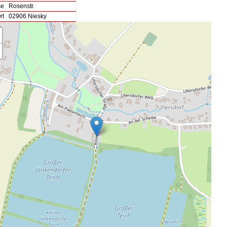
se
Rosenstr.
rt
02906 Niesky