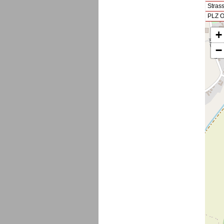
Stras
PLZ O
+
−