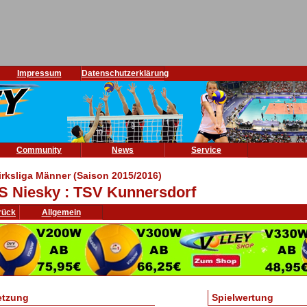
Impressum
Datenschutzerklärung
Community
News
Service
irksliga Männer (Saison 2015/2016)
S Niesky : TSV Kunnersdorf
rück
Allgemein
etzung
Spielwertung