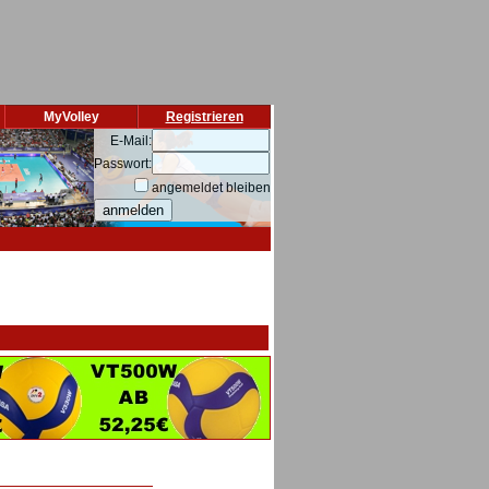
MyVolley
Registrieren
E-Mail:
Passwort:
angemeldet bleiben