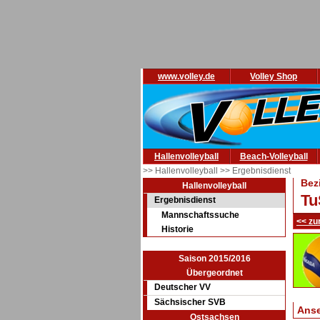
www.volley.de
Volley Shop
Hallenvolleyball
Beach-Volleyball
>> Hallenvolleyball
>> Ergebnisdienst
Bez
Hallenvolleyball
Tu
Ergebnisdienst
Mannschaftssuche
<< zu
Historie
Saison 2015/2016
Übergeordnet
Deutscher VV
Sächsischer SVB
Ans
Ostsachsen