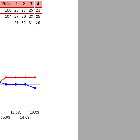
Bälle
1
2
3
4
100
25
27
25
23
104
27
29
23
25
27
32
31
26
.
12.03.
19.03.
05.03.
14.03.