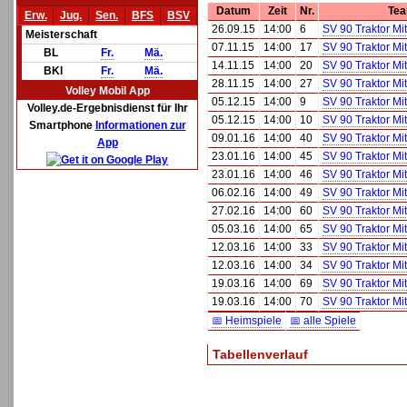
Datum
Zeit
Nr.
Te
Erw.
Jug.
Sen.
BFS
BSV
26.09.15
14:00
6
SV 90 Traktor Mi
Meisterschaft
07.11.15
14:00
17
SV 90 Traktor Mi
BL
Fr.
Mä.
14.11.15
14:00
20
SV 90 Traktor Mi
BKl
Fr.
Mä.
28.11.15
14:00
27
SV 90 Traktor Mi
Volley Mobil App
05.12.15
14:00
9
SV 90 Traktor Mi
Volley.de-Ergebnisdienst für Ihr
05.12.15
14:00
10
SV 90 Traktor Mi
Smartphone
Informationen zur
09.01.16
14:00
40
SV 90 Traktor Mi
App
23.01.16
14:00
45
SV 90 Traktor Mi
23.01.16
14:00
46
SV 90 Traktor Mi
06.02.16
14:00
49
SV 90 Traktor Mi
27.02.16
14:00
60
SV 90 Traktor Mi
05.03.16
14:00
65
SV 90 Traktor Mi
12.03.16
14:00
33
SV 90 Traktor Mi
12.03.16
14:00
34
SV 90 Traktor Mi
19.03.16
14:00
69
SV 90 Traktor Mi
19.03.16
14:00
70
SV 90 Traktor Mi
📅 Heimspiele
📅 alle Spiele
Tabellenverlauf