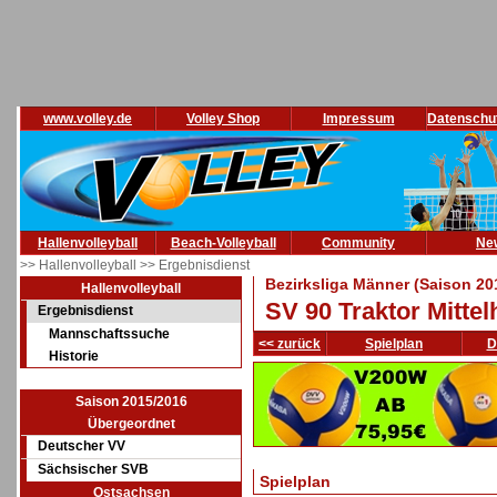
www.volley.de
Volley Shop
Impressum
Datenschu
Hallenvolleyball
Beach-Volleyball
Community
Ne
>> Hallenvolleyball
>> Ergebnisdienst
Bezirksliga Männer (Saison 20
Hallenvolleyball
SV 90 Traktor Mitte
Ergebnisdienst
Mannschaftssuche
<< zurück
Spielplan
D
Historie
Saison 2015/2016
Übergeordnet
Deutscher VV
Sächsischer SVB
Spielplan
Ostsachsen