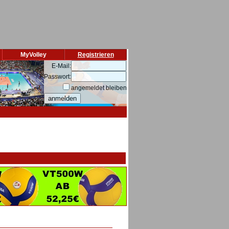
MyVolley
Registrieren
E-Mail:
Passwort:
angemeldet bleiben