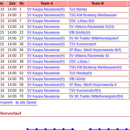
um
Zeit
Nr.
Team A
Team B
.15
14:00
1
SV Kaupa Neuwiese(H)
TuS Niesky
.15
14:00
2
SV Kaupa Neuwiese(H)
TSG KW Boxberg Weißwasser
.15
10:00
7
SV Kaupa Neuwiese
OSC Löbau I(H)
.15
13:00
14
SV Kaupa Neuwiese
SV Viktoria Räckelwitz 92(H)
.15
14:00
22
SV Kaupa Neuwiese
VfB Görlitz(H)
.15
14:00
27
SV Kaupa Neuwiese(H)
SV 90 Traktor Mittelherwigsdorf
.15
14:00
28
SV Kaupa Neuwiese(H)
TSV Kunnersdorf
.15
15:00
36
SV Kaupa Neuwiese
VF Blau- Weiß Hoyerswerda II(H)
.16
14:00
37
SV Kaupa Neuwiese(H)
SV Viktoria Räckelwitz 92
.16
14:00
38
SV Kaupa Neuwiese(H)
OSC Löbau I
.16
14:00
47
SV Kaupa Neuwiese
TSG KW Boxberg Weißwasser(H)
.16
14:00
52
SV Kaupa Neuwiese
TuS Niesky(H)
.16
14:00
55
SV Kaupa Neuwiese(H)
VfB Görlitz
.16
14:00
56
SV Kaupa Neuwiese(H)
VF Blau- Weiß Hoyerswerda II
.16
10:00
63
SV Kaupa Neuwiese
TSV Kunnersdorf(H)
.16
14:00
70
SV Kaupa Neuwiese
SV 90 Traktor Mittelherwigsdorf(H)
imspiele
📅 alle Spiele
llenverlauf