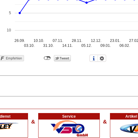
5
10
26.09.
10.10.
07.11.
28.11.
12.12.
23.01.
27.02
03.10.
31.10.
14.11.
05.12.
09.01.
06.02.
dienst
Service
Artike
&
&