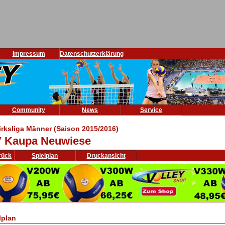
Impressum
Datenschutzerklärung
Community
News
Service
irksliga Männer (Saison 2015/2016)
 Kaupa Neuwiese
rück
Spielplan
Druckansicht
lplan