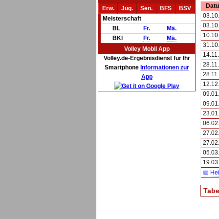
Dat
Erw.
Jug.
Sen.
BFS
BSV
03.10
Meisterschaft
03.10
BL
Fr.
Mä.
10.10
BKl
Fr.
Mä.
31.10
Volley Mobil App
14.11
Volley.de-Ergebnisdienst für Ihr
28.11
Smartphone
Informationen zur
28.11
App
12.12
09.01
09.01
23.01
06.02
27.02
27.02
05.03
19.03
📅 He
Tabe