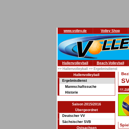
www.volley.de
Volley Shop
Hallenvolleyball
Beach-Volleyball
>> Hallenvolleyball
>> Ergebnisdienst
Bez
Hallenvolleyball
SV
Ergebnisdienst
Mannschaftssuche
<< zu
Historie
Saison 2015/2016
Übergeordnet
Deutscher VV
Sächsischer SVB
Spie
Ostsachsen