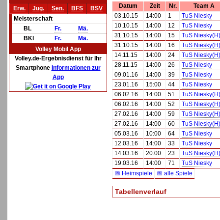
Datum
Zeit
Nr.
Team A
Erw.
Jug.
Sen.
BFS
BSV
03.10.15
14:00
1
TuS Niesky
Meisterschaft
10.10.15
14:00
12
TuS Niesky
BL
Fr.
Mä.
31.10.15
14:00
15
TuS Niesky(H
BKl
Fr.
Mä.
31.10.15
14:00
16
TuS Niesky(H
Volley Mobil App
14.11.15
14:00
24
TuS Niesky(H
Volley.de-Ergebnisdienst für Ihr
28.11.15
14:00
26
TuS Niesky
Smartphone
Informationen zur
09.01.16
14:00
39
TuS Niesky
App
23.01.16
15:00
44
TuS Niesky
06.02.16
14:00
51
TuS Niesky(H
06.02.16
14:00
52
TuS Niesky(H
27.02.16
14:00
59
TuS Niesky(H
27.02.16
14:00
60
TuS Niesky(H
05.03.16
10:00
64
TuS Niesky
12.03.16
14:00
33
TuS Niesky
14.03.16
20:00
23
TuS Niesky(H
19.03.16
14:00
71
TuS Niesky
📅 Heimspiele
📅 alle Spiele
Tabellenverlauf