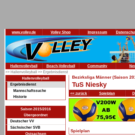
www.volley.de
Volley Shop
Impressum
Datenschu
Hallenvolleyball
Beach-Volleyball
Community
Ne
>> Hallenvolleyball
>> Ergebnisdienst
Bezirksliga Männer (Saison 20
Hallenvolleyball
TuS Niesky
Ergebnisdienst
Mannschaftssuche
<< zurück
Spielplan
D
Historie
Saison 2015/2016
Übergeordnet
Deutscher VV
Sächsischer SVB
Spielplan
Ostsachsen