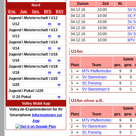
Datum
Zeit
Nr.
Nord
04.12.16
10:00
SV S
Erw.
Jug.
Sen.
BFS
BSV
04.12.16
10:00
SC F
Jugend \ Meisterschaft \ U12
04.12.16
10:00
SV S
U12
m
w
04.12.16
10:00
MTV 
Jugend \ Meisterschaft \ U13
04.12.16
10:00
SV S
U13
m
w
04.12.16
10:00
MTV 
Jugend \ Meisterschaft \ U14
U14
m
w
U14m
Jugend \ Meisterschaft \ U16
Spiele
U16
m
w
Platz
Team
ges.
gew.
Jugend \ Meisterschaft \ U18
1
⇒
MTV Pfaffenhofen
9
9
U18
m
w
2
⇒
SV Stammham
9
6
Jugend \ Meisterschaft \ U20
3
⇒
SC Freising
9
1
U20
w
3
⇒
SV Stammham II
9
1
Jugend \ Pokal \ U20
U 20 Pokal
w
U14m ohne a.K.
Volley Mobil App
Spiele
Volley.de-Ergebnisdienst für Ihr
Platz
Team
ges.
gew.
Smartphone
Informationen zur
1
⇒
MTV Pfaffenhofen
9
9
App
2
⇒
SV Stammham
9
6
3
⇒
SC Freising
9
1