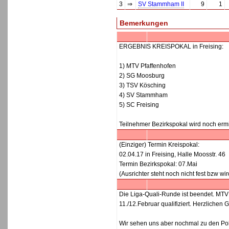
3
⇒
SV Stammham II
9
1
Bemerkungen
ERGEBNIS KREISPOKAL in Freising:
1) MTV Pfaffenhofen
2) SG Moosburg
3) TSV Kösching
4) SV Stammham
5) SC Freising
Teilnehmer Bezirkspokal wird noch ermit
(Einziger) Termin Kreispokal:
02.04.17 in Freising, Halle Moosstr. 46
Termin Bezirkspokal: 07.Mai
(Ausrichter steht noch nicht fest bzw wi
Die Liga-Quali-Runde ist beendet. MTV
11./12.Februar qualifiziert. Herzlichen
Wir sehen uns aber nochmal zu den Pok