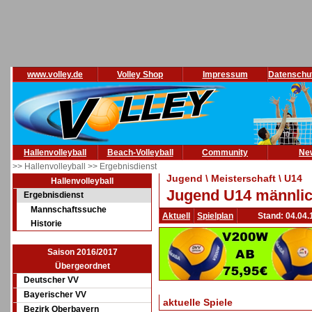
www.volley.de
Volley Shop
Impressum
Datenschu
Hallenvolleyball
Beach-Volleyball
Community
Ne
>> Hallenvolleyball
>> Ergebnisdienst
Jugend \ Meisterschaft \ U14
Hallenvolleyball
Jugend U14 männlic
Ergebnisdienst
Mannschaftssuche
Aktuell
Spielplan
Stand: 04.04.
Historie
Saison 2016/2017
Übergeordnet
Deutscher VV
Bayerischer VV
aktuelle Spiele
Bezirk Oberbayern