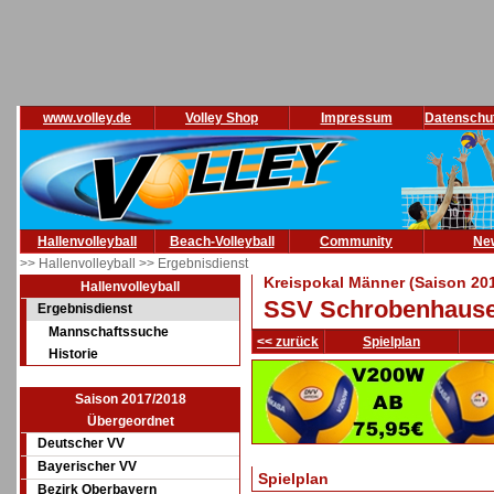
www.volley.de
Volley Shop
Impressum
Datenschu
Hallenvolleyball
Beach-Volleyball
Community
Ne
>> Hallenvolleyball
>> Ergebnisdienst
Kreispokal Männer (Saison 20
Hallenvolleyball
SSV Schrobenhaus
Ergebnisdienst
Mannschaftssuche
<< zurück
Spielplan
Historie
Saison 2017/2018
Übergeordnet
Deutscher VV
Bayerischer VV
Spielplan
Bezirk Oberbayern