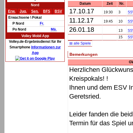
Datum
Zeit
Nr.
Nord
17.10.17
Erw.
Jug.
Sen.
BFS
BSV
19:30
3
SS
Erwachsene \ Pokal
11.12.17
19:45
10
SS
P Nord
Fr.
26.01.18
Po Nord
Mä.
13
SS
Volley Mobil App
15
SS
Volley.de-Ergebnisdienst für Ihr
📅 alle Spiele
Smartphone
Informationen zur
App
Bemerkungen
G
Herzlichen Glückwun
Kreispokals! !
Ihnen und dem ESV Ing
Geretsried.
Leider fanden die be
Termin für das Spiel u