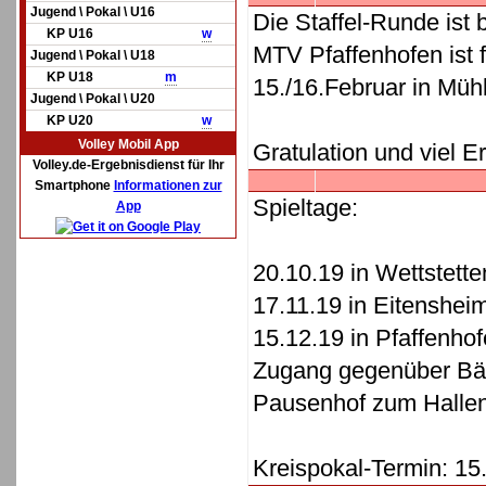
Jugend \ Pokal \ U16
Die Staffel-Runde ist 
KP U16
w
MTV Pfaffenhofen ist 
Jugend \ Pokal \ U18
KP U18
m
15./16.Februar in Mühld
Jugend \ Pokal \ U20
KP U20
w
Volley Mobil App
Gratulation und viel Er
Volley.de-Ergebnisdienst für Ihr
Smartphone
Informationen zur
Spieltage:
App
20.10.19 in Wettstett
17.11.19 in Eitensheim
15.12.19 in Pfaffenho
Zugang gegenüber Bäck
Pausenhof zum Halle
Kreispokal-Termin: 15