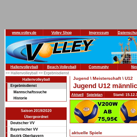
www.volley.de
Volley Shop
Impressum
Datenschu
Hallenvolleyball
Beach-Volleyball
Community
Ne
>> Hallenvolleyball
>> Ergebnisdienst
Jugend \ Meisterschaft \ U12
Hallenvolleyball
Jugend U12 männlic
Ergebnisdienst
Mannschaftssuche
Aktuell
Spielplan
Stand: 15.12.
Historie
Saison 2019/2020
Übergeordnet
Deutscher VV
Bayerischer VV
aktuelle Spiele
Bezirk Oberbayern