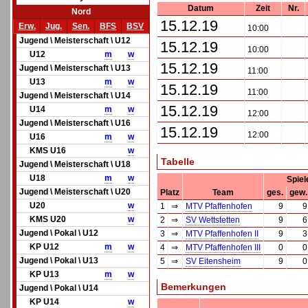
Datum
Zeit
Nr.
Nord
15.12.19
Erw.
Jug.
Sen.
BFS
BSV
10:00
Jugend \ Meisterschaft \ U12
15.12.19
10:00
U12
m
w
15.12.19
Jugend \ Meisterschaft \ U13
11:00
U13
m
w
15.12.19
11:00
Jugend \ Meisterschaft \ U14
15.12.19
U14
m
w
12:00
Jugend \ Meisterschaft \ U16
15.12.19
12:00
U16
m
w
KMS U16
w
Tabelle
Jugend \ Meisterschaft \ U18
U18
m
w
Spiel
Jugend \ Meisterschaft \ U20
Platz
Team
ges.
gew.
U20
w
1
⇒
MTV Pfaffenhofen
9
9
KMS U20
w
2
⇒
SV Wettstetten
9
6
Jugend \ Pokal \ U12
3
⇒
MTV Pfaffenhofen II
9
3
KP U12
m
w
4
⇒
MTV Pfaffenhofen III
0
0
Jugend \ Pokal \ U13
5
⇒
SV Eitensheim
9
0
KP U13
m
w
Bemerkungen
Jugend \ Pokal \ U14
KP U14
w