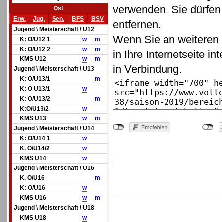
verwenden. Sie dürfen 
Ost
Erw.
Jug.
Sen.
BFS
BSV
entfernen.
Jugend \ Meisterschaft \ U12
Wenn Sie an weiteren 
K: O/U12 1
w
m
K: O/U12 2
w
m
in Ihre Internetseite in
KMS U12
w
m
in Verbindung.
Jugend \ Meisterschaft \ U13
K: O/U13/1
m
K: O U13/1
w
K: O/U13/2
m
K:O/U13/2
w
KMS U13
w
m
Jugend \ Meisterschaft \ U14
K: O/U14 1
w
K. O/U14/2
w
KMS U14
w
Jugend \ Meisterschaft \ U16
K. O/U16
m
K: O/U16
w
KMS U16
w
m
Jugend \ Meisterschaft \ U18
KMS U18
w