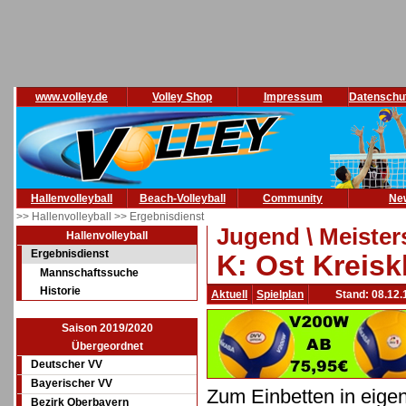
www.volley.de
Volley Shop
Impressum
Datenschu
Hallenvolleyball
Beach-Volleyball
Community
Ne
>> Hallenvolleyball
>> Ergebnisdienst
Jugend \ Meister
Hallenvolleyball
Ergebnisdienst
K: Ost Kreisk
Mannschaftssuche
Historie
Aktuell
Spielplan
Stand: 08.12.
Saison 2019/2020
Übergeordnet
Deutscher VV
Bayerischer VV
Zum Einbetten in eige
Bezirk Oberbayern