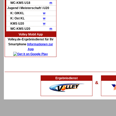
WC-KMS U18
m
Jugend \ Meisterschaft \ U20
K: O/KKL
w
K: Ost KL
w
KMS U20
w
WC-KMS U20
m
Volley Mobil App
Volley.de-Ergebnisdienst für Ihr
Smartphone
Informationen zur
App
Ergebnisdienst
&