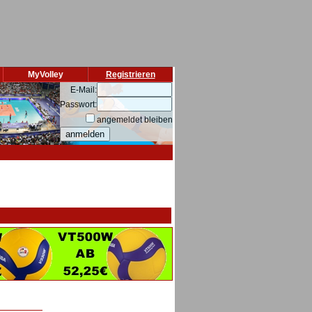
MyVolley
Registrieren
E-Mail:
Passwort:
angemeldet bleiben