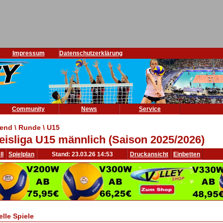
Impressum
Datenschutzerklärung
Community
News
Service
end \ Runde \ U15
eisliga U15 männlich (Saison 2025/2026)
ll
Spielplan
Stand: 23.03.26 14:53
Druckansicht
Einbetten
elle Spiele