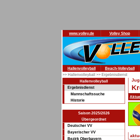
www.volley.de
Volley Shop
Hallenvolleyball
Beach-Volleyball
>> Hallenvolleyball
>> Ergebnisdienst
Jug
Hallenvolleyball
Kr
Ergebnisdienst
Mannschaftssuche
Aktue
Historie
Saison 2025/2026
Übergeordnet
Deutscher VV
Bayerischer VV
aktu
Bezirk Oberbayern