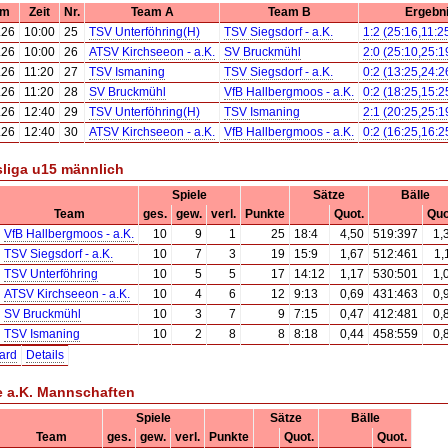
um
Zeit
Nr.
Team A
Team B
Ergebn
.26
10:00
25
TSV Unterföhring(H)
TSV Siegsdorf - a.K.
1:2 (25:16,11:2
.26
10:00
26
ATSV Kirchseeon - a.K.
SV Bruckmühl
2:0 (25:10,25:1
.26
11:20
27
TSV Ismaning
TSV Siegsdorf - a.K.
0:2 (13:25,24:2
.26
11:20
28
SV Bruckmühl
VfB Hallbergmoos - a.K.
0:2 (18:25,15:2
.26
12:40
29
TSV Unterföhring(H)
TSV Ismaning
2:1 (20:25,25:1
.26
12:40
30
ATSV Kirchseeon - a.K.
VfB Hallbergmoos - a.K.
0:2 (16:25,16:2
sliga u15 männlich
Spiele
Sätze
Bälle
Team
ges.
gew.
verl.
Punkte
Quot.
Quo
VfB Hallbergmoos - a.K.
10
9
1
25
18:4
4,50
519:397
1,
TSV Siegsdorf - a.K.
10
7
3
19
15:9
1,67
512:461
1,
TSV Unterföhring
10
5
5
17
14:12
1,17
530:501
1,
ATSV Kirchseeon - a.K.
10
4
6
12
9:13
0,69
431:463
0,
SV Bruckmühl
10
3
7
9
7:15
0,47
412:481
0,
TSV Ismaning
10
2
8
8
8:18
0,44
458:559
0,
ard
Details
 a.K. Mannschaften
Spiele
Sätze
Bälle
Team
ges.
gew.
verl.
Punkte
Quot.
Quot.