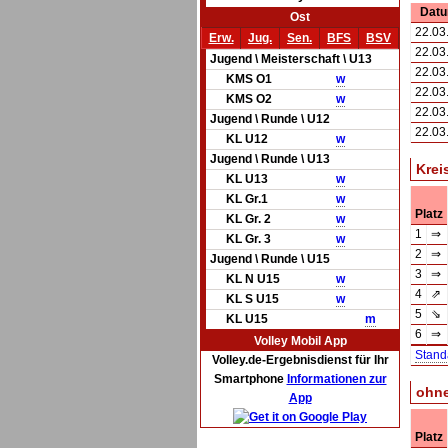
Dat
Ost
22.03
Erw.
Jug.
Sen.
BFS
BSV
22.03
Jugend \ Meisterschaft \ U13
22.03
KMS O1
w
22.03
KMS O2
w
22.03
Jugend \ Runde \ U12
22.03
KL U12
w
Jugend \ Runde \ U13
Krei
KL U13
w
KL Gr.1
w
Platz
KL Gr. 2
w
1
⇒
KL Gr. 3
w
2
⇒
Jugend \ Runde \ U15
3
⇒
KL N U15
w
4
⇗
KL S U15
w
5
⇘
KL U15
m
6
⇒
Volley Mobil App
Stand
Volley.de-Ergebnisdienst für Ihr
Smartphone
Informationen zur
ohne
App
Platz