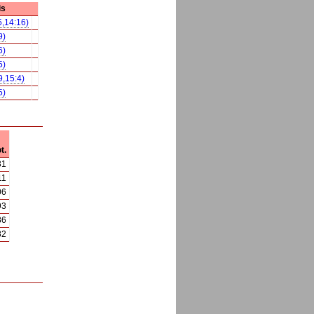
is
5,14:16)
9)
6)
5)
9,15:4)
5)
t.
31
11
06
93
86
82