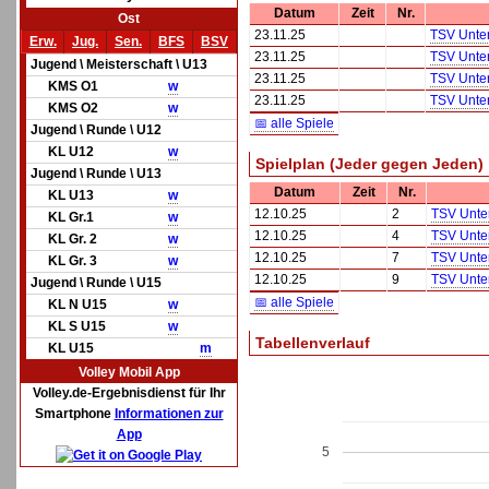
Datum
Zeit
Nr.
Ost
23.11.25
TSV Unter
Erw.
Jug.
Sen.
BFS
BSV
23.11.25
TSV Unter
Jugend \ Meisterschaft \ U13
23.11.25
TSV Unter
KMS O1
w
23.11.25
TSV Unter
KMS O2
w
📅 alle Spiele
Jugend \ Runde \ U12
KL U12
w
Spielplan (Jeder gegen Jeden)
Jugend \ Runde \ U13
Datum
Zeit
Nr.
KL U13
w
12.10.25
2
TSV Unter
KL Gr.1
w
12.10.25
4
TSV Unter
KL Gr. 2
w
12.10.25
7
TSV Unter
KL Gr. 3
w
12.10.25
9
TSV Unter
Jugend \ Runde \ U15
📅 alle Spiele
KL N U15
w
KL S U15
w
Tabellenverlauf
KL U15
m
Volley Mobil App
Volley.de-Ergebnisdienst für Ihr
Smartphone
Informationen zur
App
5