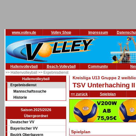
www.volley.de
Volley Shop
Impressum
Datenschu
Hallenvolleyball
Beach-Volleyball
Community
Ne
>> Hallenvolleyball
>> Ergebnisdienst
Kreisliga U13 Gruppe 2 weibli
Hallenvolleyball
TSV Unterhaching II
Ergebnisdienst
Mannschaftssuche
<< zurück
Spielplan
Historie
Saison 2025/2026
Übergeordnet
Deutscher VV
Bayerischer VV
Spielplan
Bezirk Oberbayern