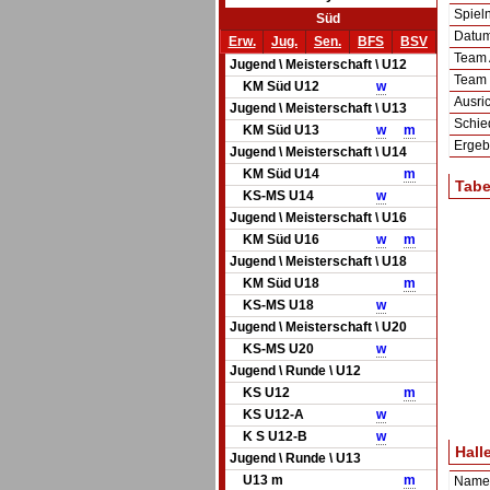
Spie
Süd
Datum 
Erw.
Jug.
Sen.
BFS
BSV
Team
Jugend \ Meisterschaft \ U12
Team
KM Süd U12
w
Ausric
Jugend \ Meisterschaft \ U13
Schie
KM Süd U13
w
m
Ergeb
Jugend \ Meisterschaft \ U14
KM Süd U14
m
Tabe
KS-MS U14
w
Jugend \ Meisterschaft \ U16
KM Süd U16
w
m
Jugend \ Meisterschaft \ U18
KM Süd U18
m
KS-MS U18
w
Jugend \ Meisterschaft \ U20
KS-MS U20
w
Jugend \ Runde \ U12
KS U12
m
KS U12-A
w
K S U12-B
w
Hall
Jugend \ Runde \ U13
U13 m
m
Name