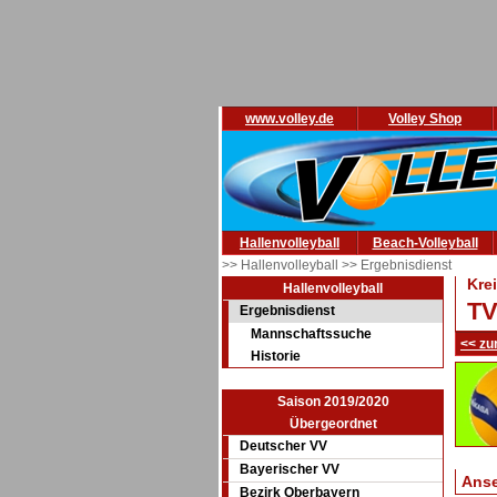
www.volley.de
Volley Shop
Hallenvolleyball
Beach-Volleyball
>> Hallenvolleyball
>> Ergebnisdienst
Kre
Hallenvolleyball
TV
Ergebnisdienst
Mannschaftssuche
<< zu
Historie
Saison 2019/2020
Übergeordnet
Deutscher VV
Bayerischer VV
Ans
Bezirk Oberbayern