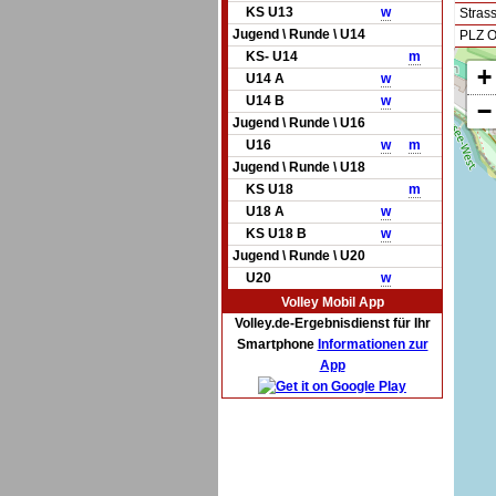
KS U13
w
Stras
Jugend \ Runde \ U14
PLZ O
KS- U14
m
+
U14 A
w
U14 B
w
−
Jugend \ Runde \ U16
U16
w
m
Jugend \ Runde \ U18
KS U18
m
U18 A
w
KS U18 B
w
Jugend \ Runde \ U20
U20
w
Volley Mobil App
Volley.de-Ergebnisdienst für Ihr
Smartphone
Informationen zur
App