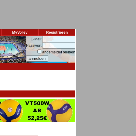
MyVolley
Registrieren
E-Mail:
Passwort:
angemeldet bleiben