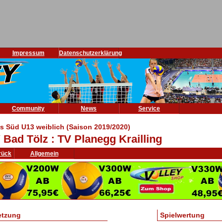
Impressum
Datenschutzerklärung
Community
News
Service
is Süd U13 weiblich (Saison 2019/2020)
 Bad Tölz : TV Planegg Krailling
rück
Allgemein
etzung
Spielwertung