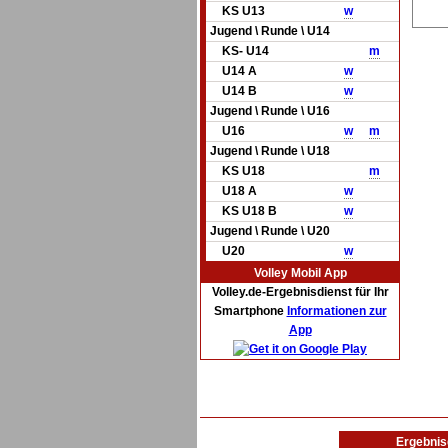
KS U13
w
Jugend \ Runde \ U14
KS- U14
m
U14 A
w
U14 B
w
Jugend \ Runde \ U16
U16
w
m
Jugend \ Runde \ U18
KS U18
m
U18 A
w
KS U18 B
w
Jugend \ Runde \ U20
U20
w
Volley Mobil App
Volley.de-Ergebnisdienst für Ihr
Smartphone
Informationen zur
App
Ergebnis