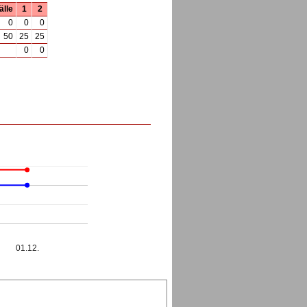
älle
1
2
0
0
0
50
25
25
0
0
01.12.