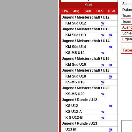
Spie
Süd
Datum 
Erw.
Jug.
Sen.
BFS
BSV
Team
Jugend \ Meisterschaft \ U12
Team
KM Süd U12
w
Ausric
Jugend \ Meisterschaft \ U13
Schie
KM Süd U13
w
m
Ergeb
Jugend \ Meisterschaft \ U14
KM Süd U14
m
Tabe
KS-MS U14
w
Jugend \ Meisterschaft \ U16
KM Süd U16
w
m
Jugend \ Meisterschaft \ U18
KM Süd U18
m
KS-MS U18
w
Jugend \ Meisterschaft \ U20
KS-MS U20
w
Jugend \ Runde \ U12
KS U12
m
KS U12-A
w
K S U12-B
w
Jugend \ Runde \ U13
U13 m
m