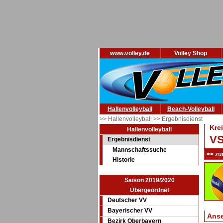
www.volley.de
Volley Shop
Hallenvolleyball
Beach-Volleyball
>> Hallenvolleyball
>> Ergebnisdienst
Kre
Hallenvolleyball
VS
Ergebnisdienst
Mannschaftssuche
<< zu
Historie
Saison 2019/2020
Übergeordnet
Deutscher VV
Bayerischer VV
Ans
Bezirk Oberbayern