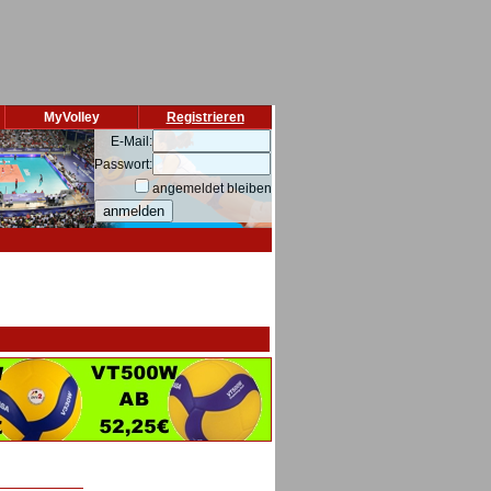
MyVolley
Registrieren
E-Mail:
Passwort:
angemeldet bleiben