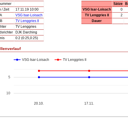
lnummer
Sätze
B
/ Zeit
17.11.19 10:00
VSG Isar-Loisach
0
 A
VSG Isar-Loisach
TV Lenggries II
2
 B
TV Lenggries II
Dauer
hter
TV Lenggries
dsrichter
DJK Darching
nis
0:2 (0:25,0:25)
llenverlauf
VSG Isar-Loisach
TV Lenggries II
5
10
20.10.
17.11.