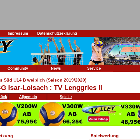
Impressum
Datenschutzerklärung
Community
News
Service
is Süd U14 B weiblich (Saison 2019/2020)
G Isar-Loisach : TV Lenggries II
rück
Allgemein
Spieler
etzung
Spielwertung