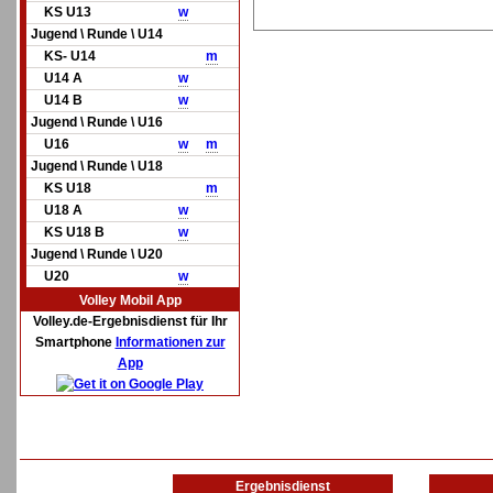
KS U13
w
Jugend \ Runde \ U14
KS- U14
m
U14 A
w
U14 B
w
Jugend \ Runde \ U16
U16
w
m
Jugend \ Runde \ U18
KS U18
m
U18 A
w
KS U18 B
w
Jugend \ Runde \ U20
U20
w
Volley Mobil App
Volley.de-Ergebnisdienst für Ihr
Smartphone
Informationen zur
App
Ergebnisdienst