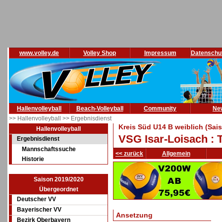
www.volley.de
Volley Shop
Impressum
Datenschu
Hallenvolleyball
Beach-Volleyball
Community
Ne
>> Hallenvolleyball
>> Ergebnisdienst
Kreis Süd U14 B weiblich (Sai
Hallenvolleyball
VSG Isar-Loisach : T
Ergebnisdienst
Mannschaftssuche
<< zurück
Allgemein
Historie
Saison 2019/2020
Übergeordnet
Deutscher VV
Bayerischer VV
Ansetzung
Bezirk Oberbayern