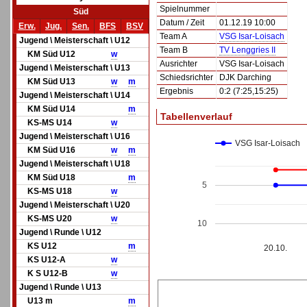
Spielnummer
Süd
Datum / Zeit
01.12.19 10:00
Erw.
Jug.
Sen.
BFS
BSV
Team A
VSG Isar-Loisach
Jugend \ Meisterschaft \ U12
Team B
TV Lenggries II
KM Süd U12
w
Ausrichter
VSG Isar-Loisach
Jugend \ Meisterschaft \ U13
Schiedsrichter
DJK Darching
KM Süd U13
w
m
Ergebnis
0:2 (7:25,15:25)
Jugend \ Meisterschaft \ U14
KM Süd U14
m
Tabellenverlauf
KS-MS U14
w
Jugend \ Meisterschaft \ U16
VSG Isar-Loisach
KM Süd U16
w
m
Jugend \ Meisterschaft \ U18
KM Süd U18
m
5
KS-MS U18
w
Jugend \ Meisterschaft \ U20
KS-MS U20
w
10
Jugend \ Runde \ U12
KS U12
m
20.10.
KS U12-A
w
K S U12-B
w
Jugend \ Runde \ U13
U13 m
m