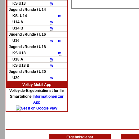
KS U13
w
Jugend \ Runde \ U14
KS- U14
m
U14 A
w
U14 B
w
Jugend \ Runde \ U16
U16
w
m
Jugend \ Runde \ U18
KS U18
m
U18 A
w
KS U18 B
w
Jugend \ Runde \ U20
U20
w
Volley Mobil App
Volley.de-Ergebnisdienst für Ihr
Smartphone
Informationen zur
App
Ergebnisdienst