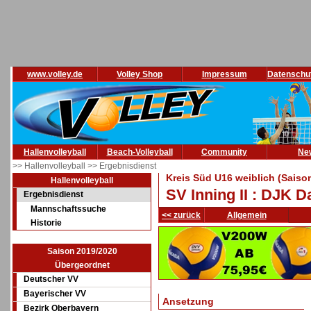
www.volley.de
Volley Shop
Impressum
Datenschu
Hallenvolleyball
Beach-Volleyball
Community
Ne
>> Hallenvolleyball
>> Ergebnisdienst
Kreis Süd U16 weiblich (Saiso
Hallenvolleyball
SV Inning II : DJK D
Ergebnisdienst
Mannschaftssuche
<< zurück
Allgemein
Historie
Saison 2019/2020
Übergeordnet
Deutscher VV
Bayerischer VV
Ansetzung
Bezirk Oberbayern