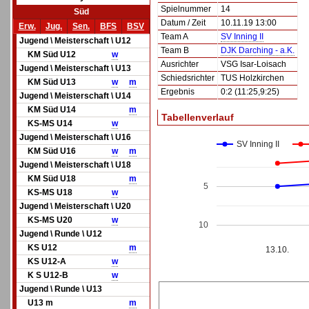
Spielnummer
14
Süd
Datum / Zeit
10.11.19 13:00
Erw.
Jug.
Sen.
BFS
BSV
Team A
SV Inning II
Jugend \ Meisterschaft \ U12
Team B
DJK Darching - a.K.
KM Süd U12
w
Ausrichter
VSG Isar-Loisach
Jugend \ Meisterschaft \ U13
Schiedsrichter
TUS Holzkirchen
KM Süd U13
w
m
Ergebnis
0:2 (11:25,9:25)
Jugend \ Meisterschaft \ U14
KM Süd U14
m
Tabellenverlauf
KS-MS U14
w
Jugend \ Meisterschaft \ U16
SV Inning II
KM Süd U16
w
m
Jugend \ Meisterschaft \ U18
KM Süd U18
m
5
KS-MS U18
w
Jugend \ Meisterschaft \ U20
KS-MS U20
w
10
Jugend \ Runde \ U12
KS U12
m
13.10.
KS U12-A
w
K S U12-B
w
Jugend \ Runde \ U13
U13 m
m