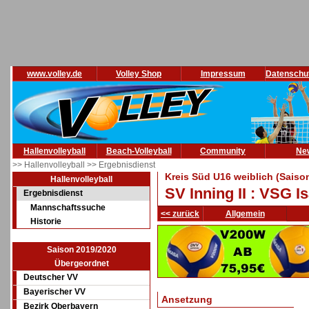
www.volley.de
Volley Shop
Impressum
Datenschu
Hallenvolleyball
Beach-Volleyball
Community
Ne
>> Hallenvolleyball
>> Ergebnisdienst
Kreis Süd U16 weiblich (Saiso
Hallenvolleyball
SV Inning II : VSG I
Ergebnisdienst
Mannschaftssuche
<< zurück
Allgemein
Historie
Saison 2019/2020
Übergeordnet
Deutscher VV
Bayerischer VV
Ansetzung
Bezirk Oberbayern