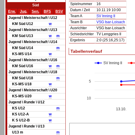
Spielnummer
16
Süd
Datum / Zeit
10.11.19 10:00
Erw.
Jug.
Sen.
BFS
BSV
Team A
SV Inning II
Jugend \ Meisterschaft \ U12
Team B
VSG Isar-Loisach
KM Süd U12
w
Ausrichter
VSG Isar-Loisach
Jugend \ Meisterschaft \ U13
Schiedsrichter
TV Lenggries II
KM Süd U13
w
m
Ergebnis
2:0 (25:16,25:17)
Jugend \ Meisterschaft \ U14
KM Süd U14
m
Tabellenverlauf
KS-MS U14
w
Jugend \ Meisterschaft \ U16
SV Inning II
KM Süd U16
w
m
Jugend \ Meisterschaft \ U18
KM Süd U18
m
5
KS-MS U18
w
Jugend \ Meisterschaft \ U20
KS-MS U20
w
10
Jugend \ Runde \ U12
KS U12
m
13.10.
KS U12-A
w
K S U12-B
w
Jugend \ Runde \ U13
U13 m
m