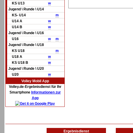
KS U13
w
Jugend \ Runde \ U14
KS- U14
m
U14 A
w
U14 B
w
Jugend \ Runde \ U16
U16
w
m
Jugend \ Runde \ U18
KS U18
m
U18 A
w
KS U18 B
w
Jugend \ Runde \ U20
U20
w
Volley Mobil App
Volley.de-Ergebnisdienst für Ihr
Smartphone
Informationen zur
App
Ergebnisdienst