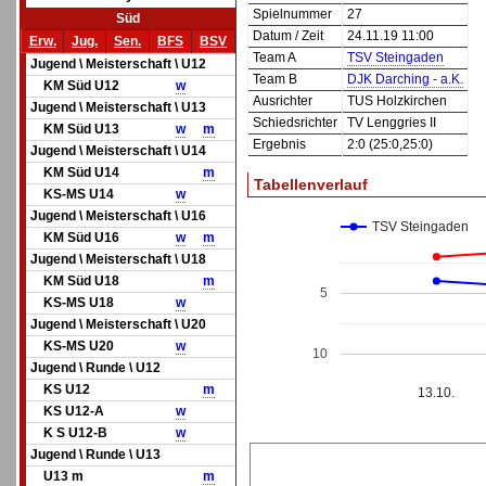
Spielnummer
27
Süd
Datum / Zeit
24.11.19 11:00
Erw.
Jug.
Sen.
BFS
BSV
Team A
TSV Steingaden
Jugend \ Meisterschaft \ U12
Team B
DJK Darching - a.K.
KM Süd U12
w
Ausrichter
TUS Holzkirchen
Jugend \ Meisterschaft \ U13
Schiedsrichter
TV Lenggries II
KM Süd U13
w
m
Ergebnis
2:0 (25:0,25:0)
Jugend \ Meisterschaft \ U14
KM Süd U14
m
Tabellenverlauf
KS-MS U14
w
Jugend \ Meisterschaft \ U16
TSV Steingaden
KM Süd U16
w
m
Jugend \ Meisterschaft \ U18
KM Süd U18
m
5
KS-MS U18
w
Jugend \ Meisterschaft \ U20
KS-MS U20
w
10
Jugend \ Runde \ U12
KS U12
m
13.10.
KS U12-A
w
K S U12-B
w
Jugend \ Runde \ U13
U13 m
m