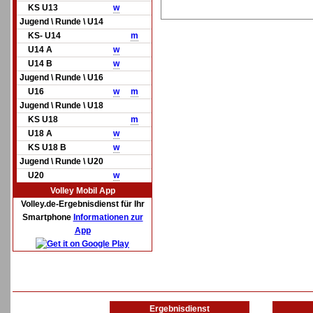
KS U13
w
Jugend \ Runde \ U14
KS- U14
m
U14 A
w
U14 B
w
Jugend \ Runde \ U16
U16
w
m
Jugend \ Runde \ U18
KS U18
m
U18 A
w
KS U18 B
w
Jugend \ Runde \ U20
U20
w
Volley Mobil App
Volley.de-Ergebnisdienst für Ihr
Smartphone
Informationen zur
App
Ergebnisdienst