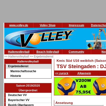
www.volley.de
Volley Shop
Impressum
Datenschu
Hallenvolleyball
Beach-Volleyball
Community
Ne
>> Hallenvolleyball
>> Ergebnisdienst
Kreis Süd U16 weiblich (Saiso
Hallenvolleyball
TSV Steingaden : DJ
Ergebnisdienst
Mannschaftssuche
<< zurück
Allgemein
Historie
Saison 2019/2020
Übergeordnet
Deutscher VV
Bayerischer VV
Ansetzung
Bezirk Oberbayern