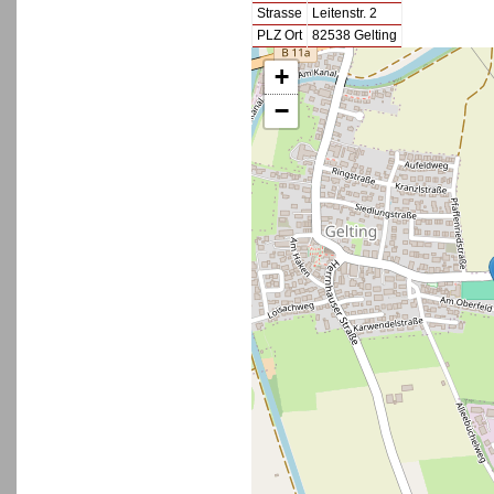
Strasse
Leitenstr. 2
PLZ Ort
82538 Gelting
+
−