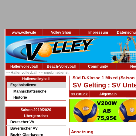
www.volley.de
Volley Shop
Impressum
Datenschu
Hallenvolleyball
Beach-Volleyball
Community
Ne
>> Hallenvolleyball
>> Ergebnisdienst
Süd D-Klasse 1 Mixed (Saison
Hallenvolleyball
SV Gelting : SV Unt
Ergebnisdienst
Mannschaftssuche
<< zurück
Allgemein
Historie
Saison 2019/2020
Übergeordnet
Deutscher VV
Bayerischer VV
Ansetzung
Bezirk Oberbayern