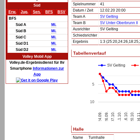
Spielnummer
41
Süd
Datum / Zeit
12.02.20 20:00
Erw.
Jug.
Sen.
BFS
BSV
Team A
SV Gelting
BFS
Team B
SV Unter-Oberbrunn II
Süd A
Mi.
Ausrichter
SV Gelting
Süd B
Mi.
Schiedsrichter
Süd C
Mi.
Ergebnis
1:3 (25:20,24:26,18:25,
Süd D1
Mi.
Süd D2
Mi.
Tabellenverlauf
Volley Mobil App
Volley.de-Ergebnisdienst für Ihr
SV Gelting
Smartphone
Informationen zur
App
5
10
26.09.
16.10.
24.09.
11.10.
04.1
07.10.
20.10.
Halle
Name
Turnhalle