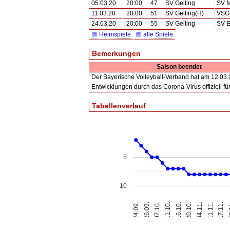
05.03.20
20:00
47
SV Gelting
SV M
11.03.20
20:00
51
SV Gelting(H)
VSG 
24.03.20
20:00
55
SV Gelting
SV E
📅 Heimspiele
📅 alle Spiele
Bemerkungen
Saison beendet
Der Bayerische Volleyball-Verband hat am 12.03.2
Entwicklungen durch das Corona-Virus offiziell für
Tabellenverlauf
5
10
26.09.
16.10.
11.11.
24.09.
11.10.
04.11.
2
07.10.
20.10.
17.11.