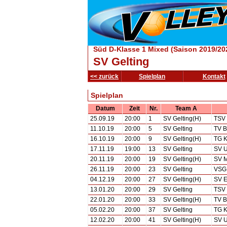
Süd D-Klasse 1 Mixed (Saison 2019/20
SV Gelting
<< zurück
Spielplan
Kontakt
Spielplan
Datum
Zeit
Nr.
Team A
25.09.19
20:00
1
SV Gelting(H)
TSV 
11.10.19
20:00
5
SV Gelting
TV B
16.10.19
20:00
9
SV Gelting(H)
TG K
17.11.19
19:00
13
SV Gelting
SV U
20.11.19
20:00
19
SV Gelting(H)
SV M
26.11.19
20:00
23
SV Gelting
VSG 
04.12.19
20:00
27
SV Gelting(H)
SV E
13.01.20
20:00
29
SV Gelting
TSV 
22.01.20
20:00
33
SV Gelting(H)
TV B
05.02.20
20:00
37
SV Gelting
TG K
12.02.20
20:00
41
SV Gelting(H)
SV U