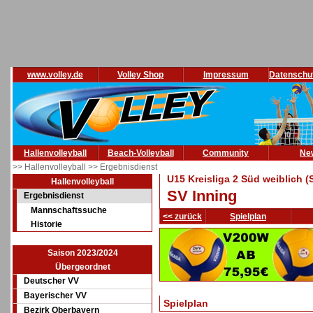
www.volley.de
Volley Shop
Impressum
Datenschu
Hallenvolleyball
Beach-Volleyball
Community
Ne
>> Hallenvolleyball
>> Ergebnisdienst
U15 Kreisliga 2 Süd weiblich (
Hallenvolleyball
SV Inning
Ergebnisdienst
Mannschaftssuche
<< zurück
Spielplan
Historie
Saison 2023/2024
Übergeordnet
Deutscher VV
Bayerischer VV
Spielplan
Bezirk Oberbayern