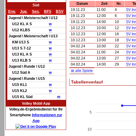
Datum
Zeit
Nr.
T
Süd
19.11.23
11:00
4
SV In
Erw.
Jug.
Sen.
BFS
BSV
19.11.23
12:00
6
SV In
Jugend \ Meisterschaft \ U12
19.11.23
14:00
10
SV In
U12 KL A S
w
10.12.23
10:00
12
SV In
U12 KLBS
w
10.12.23
12:00
16
SV In
Jugend \ Meisterschaft \ U13
10.12.23
13:00
18
SV In
KM U13 S
w
04.02.24
10:00
22
SV In
U13 S 7-12
w
04.02.24
11:00
24
SV In
U13 KL A S
w
04.02.24
13:00
27
SV In
U13 KLB S
w
04.02.24
14:00
29
SV In
Jugend \ Runde \ U12
📅 alle Spiele
U12 Süd A
w
Jugend \ Runde \ U15
Tabellenverlauf
U15 KL1
w
U15 KL2
w
U15 KL Süd
m
Volley Mobil App
Volley.de-Ergebnisdienst für Ihr
5
Smartphone
Informationen zur
App
10