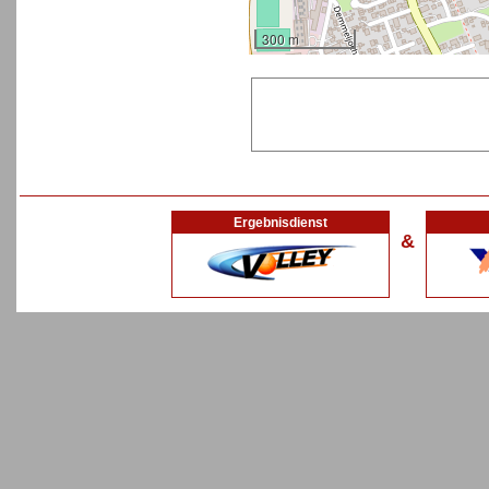
300 m
Ergebnisdienst
&