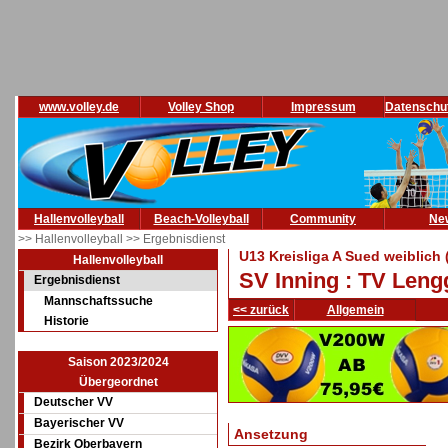
www.volley.de
Volley Shop
Impressum
Datenschu
Hallenvolleyball
Beach-Volleyball
Community
Ne
>> Hallenvolleyball
>> Ergebnisdienst
U13 Kreisliga A Sued weiblich
Hallenvolleyball
SV Inning : TV Lengg
Ergebnisdienst
Mannschaftssuche
<< zurück
Allgemein
Historie
Saison 2023/2024
Übergeordnet
Deutscher VV
Bayerischer VV
Ansetzung
Bezirk Oberbayern