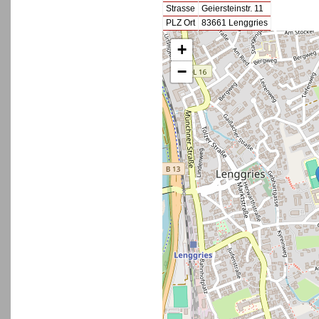
Strasse
Geiersteinstr. 11
PLZ Ort
83661 Lenggries
+
−