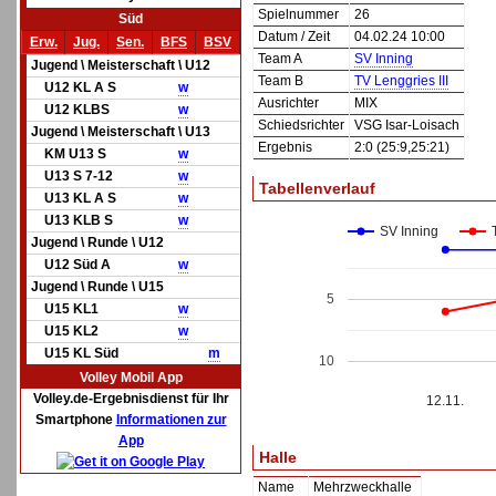
Spielnummer
26
Süd
Datum / Zeit
04.02.24 10:00
Erw.
Jug.
Sen.
BFS
BSV
Team A
SV Inning
Jugend \ Meisterschaft \ U12
Team B
TV Lenggries III
U12 KL A S
w
Ausrichter
MIX
U12 KLBS
w
Schiedsrichter
VSG Isar-Loisach
Jugend \ Meisterschaft \ U13
Ergebnis
2:0 (25:9,25:21)
KM U13 S
w
U13 S 7-12
w
Tabellenverlauf
U13 KL A S
w
U13 KLB S
w
SV Inning
Jugend \ Runde \ U12
U12 Süd A
w
Jugend \ Runde \ U15
5
U15 KL1
w
U15 KL2
w
U15 KL Süd
m
10
Volley Mobil App
Volley.de-Ergebnisdienst für Ihr
12.11.
Smartphone
Informationen zur
App
Halle
Name
Mehrzweckhalle