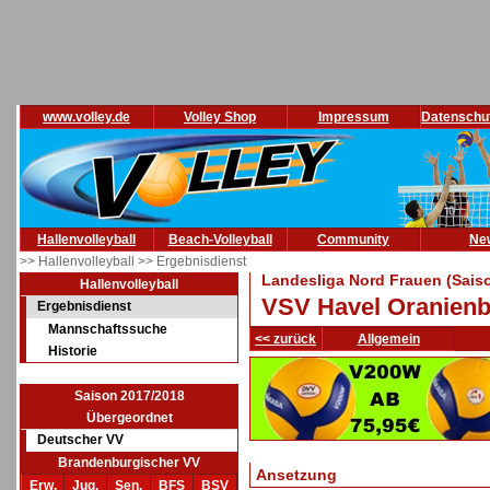
www.volley.de
Volley Shop
Impressum
Datenschu
Hallenvolleyball
Beach-Volleyball
Community
Ne
>> Hallenvolleyball
>> Ergebnisdienst
Landesliga Nord Frauen (Sais
Hallenvolleyball
VSV Havel Oranienbu
Ergebnisdienst
Mannschaftssuche
<< zurück
Allgemein
Historie
Saison 2017/2018
Übergeordnet
Deutscher VV
Brandenburgischer VV
Ansetzung
Erw.
Jug.
Sen.
BFS
BSV