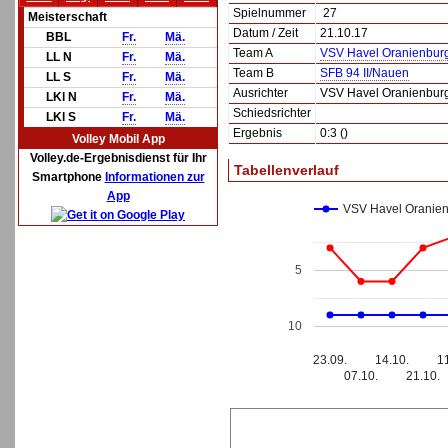
Spielnummer
27
Meisterschaft
Datum / Zeit
21.10.17
BBL
Fr.
Mä.
Team A
VSV Havel Oranienburg
LL N
Fr.
Mä.
Team B
SFB 94 II/Nauen
LL S
Fr.
Mä.
Ausrichter
VSV Havel Oranienburg
LKl N
Fr.
Mä.
Schiedsrichter
LKl S
Fr.
Mä.
Ergebnis
0:3 ()
Volley Mobil App
Volley.de-Ergebnisdienst für Ihr
Tabellenverlauf
Smartphone
Informationen zur
App
VSV Havel Oranienb
5
10
23.09.
14.10.
1
07.10.
21.10.