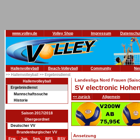
www.volley.de
Volley Shop
Impressum
Datenschu
Hallenvolleyball
Beach-Volleyball
Community
Ne
>> Hallenvolleyball
>> Ergebnisdienst
Landesliga Nord Frauen (Sais
Hallenvolleyball
SV electronic Hohen
Ergebnisdienst
Mannschaftssuche
<< zurück
Allgemein
Historie
Saison 2017/2018
Übergeordnet
Deutscher VV
Brandenburgischer VV
Ansetzung
Erw.
Jug.
Sen.
BFS
BSV