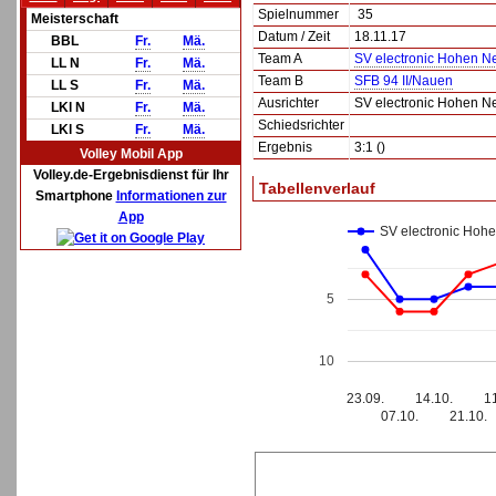
Spielnummer
35
Meisterschaft
Datum / Zeit
18.11.17
BBL
Fr.
Mä.
Team A
SV electronic Hohen N
LL N
Fr.
Mä.
Team B
SFB 94 II/Nauen
LL S
Fr.
Mä.
Ausrichter
SV electronic Hohen N
LKl N
Fr.
Mä.
Schiedsrichter
LKl S
Fr.
Mä.
Ergebnis
3:1 ()
Volley Mobil App
Volley.de-Ergebnisdienst für Ihr
Tabellenverlauf
Smartphone
Informationen zur
App
SV electronic Hoh
5
10
23.09.
14.10.
1
07.10.
21.10.