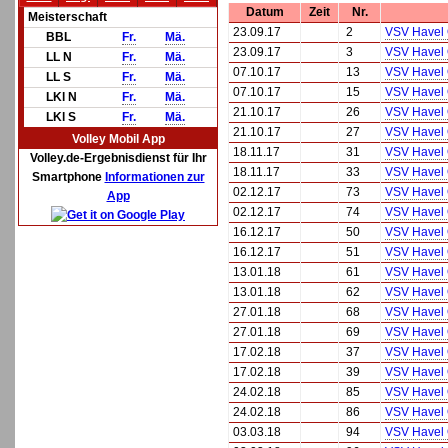
Datum
Zeit
Nr.
Meisterschaft
23.09.17
2
VSV Havel 
BBL
Fr.
Mä.
23.09.17
3
VSV Havel 
LL N
Fr.
Mä.
07.10.17
13
VSV Havel 
LL S
Fr.
Mä.
07.10.17
15
VSV Havel 
LKl N
Fr.
Mä.
21.10.17
26
VSV Havel 
LKl S
Fr.
Mä.
21.10.17
27
VSV Havel 
Volley Mobil App
18.11.17
31
VSV Havel 
Volley.de-Ergebnisdienst für Ihr
18.11.17
33
VSV Havel 
Smartphone
Informationen zur
02.12.17
73
VSV Havel 
App
02.12.17
74
VSV Havel 
16.12.17
50
VSV Havel 
16.12.17
51
VSV Havel 
13.01.18
61
VSV Havel 
13.01.18
62
VSV Havel 
27.01.18
68
VSV Havel 
27.01.18
69
VSV Havel 
17.02.18
37
VSV Havel 
17.02.18
39
VSV Havel 
24.02.18
85
VSV Havel 
24.02.18
86
VSV Havel 
03.03.18
94
VSV Havel 