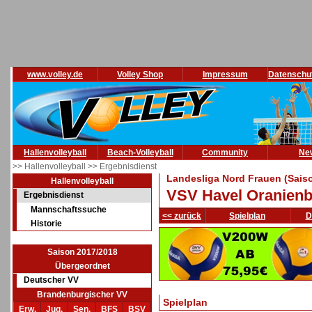
www.volley.de
Volley Shop
Impressum
Datenschu
Hallenvolleyball
Beach-Volleyball
Community
Ne
>> Hallenvolleyball
>> Ergebnisdienst
Landesliga Nord Frauen (Sais
Hallenvolleyball
VSV Havel Oranienbu
Ergebnisdienst
Mannschaftssuche
<< zurück
Spielplan
D
Historie
Saison 2017/2018
Übergeordnet
Deutscher VV
Brandenburgischer VV
Spielplan
Erw.
Jug.
Sen.
BFS
BSV