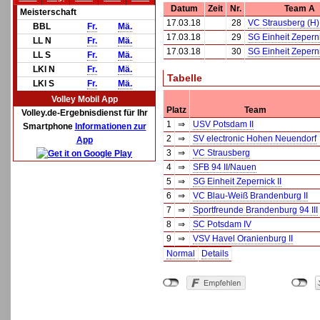
Datum
Zeit
Nr.
Team A
Meisterschaft
17.03.18
28
VC Strausberg (H)
BBL
Fr.
Mä.
17.03.18
29
SG Einheit Zeperni
LL N
Fr.
Mä.
17.03.18
30
SG Einheit Zeperni
LL S
Fr.
Mä.
LKl N
Fr.
Mä.
Tabelle
LKl S
Fr.
Mä.
Volley Mobil App
Platz
Team
Volley.de-Ergebnisdienst für Ihr
1
⇒
USV Potsdam II
Smartphone
Informationen zur
2
⇒
SV electronic Hohen Neuendorf
App
3
⇒
VC Strausberg
4
⇒
SFB 94 II/Nauen
5
⇒
SG Einheit Zepernick II
6
⇒
VC Blau-Weiß Brandenburg II
7
⇒
Sportfreunde Brandenburg 94 III
8
⇒
SC Potsdam IV
9
⇒
VSV Havel Oranienburg II
Normal
Details