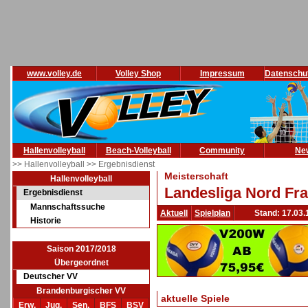
www.volley.de
Volley Shop
Impressum
Datenschu
Hallenvolleyball
Beach-Volleyball
Community
Ne
>> Hallenvolleyball
>> Ergebnisdienst
Meisterschaft
Hallenvolleyball
Landesliga Nord Fra
Ergebnisdienst
Mannschaftssuche
Aktuell
Spielplan
Stand: 17.03.
Historie
Saison 2017/2018
Übergeordnet
Deutscher VV
Brandenburgischer VV
aktuelle Spiele
Erw.
Jug.
Sen.
BFS
BSV