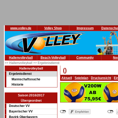
www.volley.de
Volley Shop
Impressum
Datenschu
Hallenvolleyball
Beach-Volleyball
Community
Ne
>> Hallenvolleyball
>> Ergebnisdienst
Hallenvolleyball
()
Ergebnisdienst
Aktuell
Spielplan
Druckansicht
Ei
Mannschaftssuche
Historie
Saison 2016/2017
Übergeordnet
Deutscher VV
Bayerischer VV
Bezirk Oberbayern