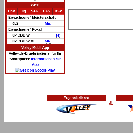
West
Erw.
Jug.
Sen.
BFS
BSV
Erwachsene \ Meisterschaft
KL2
Mä.
Erwachsene \ Pokal
KP OBB W
Fr.
KP OBB W M
Mä.
Volley Mobil App
Volley.de-Ergebnisdienst für Ihr
Smartphone
Informationen zur
App
Ergebnisdienst
&