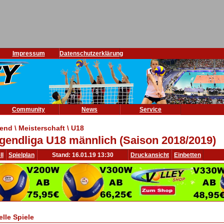
Impressum
Datenschutzerklärung
Community
News
Service
end \ Meisterschaft \ U18
gendliga U18 männlich (Saison 2018/2019)
ll
Spielplan
Stand: 16.01.19 13:30
Druckansicht
Einbetten
elle Spiele