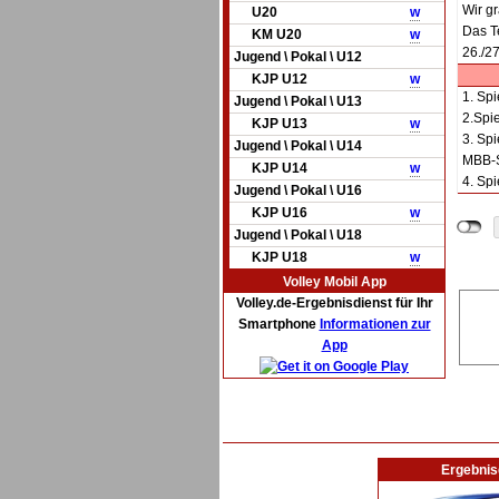
Wir g
U20
w
Das T
KM U20
w
26./27
Jugend \ Pokal \ U12
KJP U12
w
1. Spi
Jugend \ Pokal \ U13
2.Spi
KJP U13
w
3. Sp
Jugend \ Pokal \ U14
MBB-S
KJP U14
w
4. Sp
Jugend \ Pokal \ U16
KJP U16
w
Jugend \ Pokal \ U18
KJP U18
w
Volley Mobil App
Volley.de-Ergebnisdienst für Ihr
Smartphone
Informationen zur
App
Ergebnis