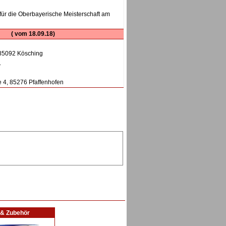
für die Oberbayerische Meisterschaft am
( vom 18.09.18)
 85092 Kösching
.
e 4, 85276 Pfaffenhofen
l & Zubehör