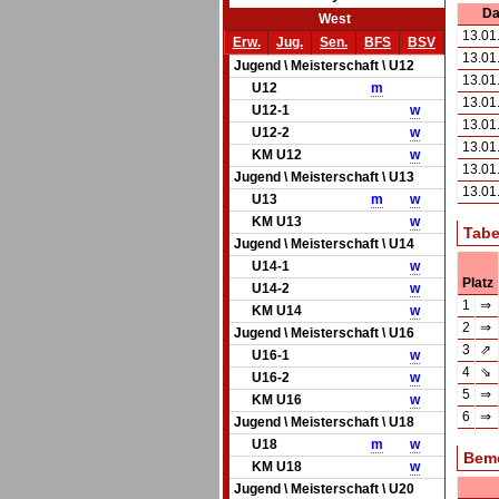
Da
West
13.01
Erw.
Jug.
Sen.
BFS
BSV
13.01
Jugend \ Meisterschaft \ U12
13.01
U12
m
13.01
U12-1
w
13.01
U12-2
w
13.01
KM U12
w
13.01
Jugend \ Meisterschaft \ U13
13.01
U13
m
w
KM U13
w
Tabe
Jugend \ Meisterschaft \ U14
U14-1
w
Platz
U14-2
w
1
⇒
KM U14
w
2
⇒
Jugend \ Meisterschaft \ U16
3
⇗
U16-1
w
4
⇘
U16-2
w
5
⇒
KM U16
w
6
⇒
Jugend \ Meisterschaft \ U18
U18
m
w
Bem
KM U18
w
Jugend \ Meisterschaft \ U20