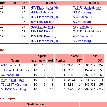
tum
Zeit
Nr.
Team A
Team B
.19
23
MTV Pfaffenhofen(H)
TUS Fürstenfeldbruck
.19
24
MBB-SG Manching
SG Moosburg
.19
25
MTV Pfaffenhofen(H)
ASV Dachau II
.19
26
TSV 1897 Kösching
SG Moosburg
.19
27
MBB-SG Manching
ASV Dachau II
.19
28
TSV 1897 Kösching
TUS Fürstenfeldbruck
.19
29
TSV 1897 Kösching
ASV Dachau II
.19
30
MTV Pfaffenhofen(H)
SG Moosburg
lle
Spiele
Sätze
Bälle
Team
ges.
gew.
verl.
Punkte
Diff.
Diff.
ASV Dachau II
10
10
0
20
20:0
20
501:242
259
TUS Fürstenfeldbruck
10
7
3
14
15:7
8
457:407
50
SG Moosburg
10
7
3
14
14:8
6
463:404
59
MTV Pfaffenhofen
10
4
6
8
10:12
-2
445:439
6
TSV 1897 Kösching
10
2
8
4
4:18
-14
346:503
-157
MBB-SG Manching
10
0
10
0
2:20
-18
297:514
-217
erkungen
Qualifikation