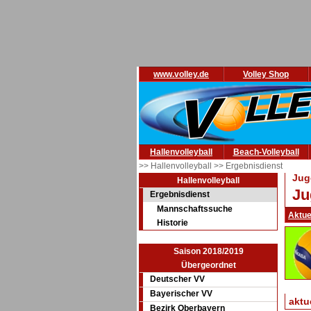
www.volley.de
Volley Shop
Hallenvolleyball
Beach-Volleyball
>> Hallenvolleyball
>> Ergebnisdienst
Jug
Hallenvolleyball
Ju
Ergebnisdienst
Mannschaftssuche
Aktue
Historie
Saison 2018/2019
Übergeordnet
Deutscher VV
Bayerischer VV
aktu
Bezirk Oberbayern