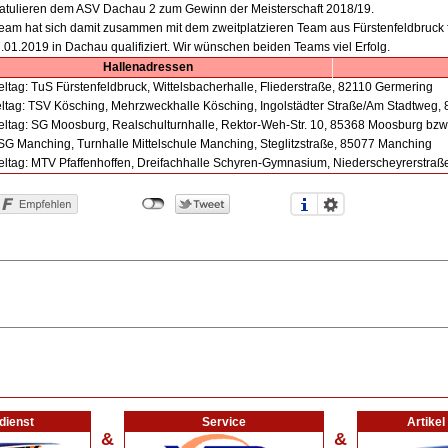
ratulieren dem ASV Dachau 2 zum Gewinn der Meisterschaft 2018/19.
eam hat sich damit zusammen mit dem zweitplatzieren Team aus Fürstenfeldbruck 
.01.2019 in Dachau qualifiziert. Wir wünschen beiden Teams viel Erfolg.
Hallenadressen
eltag: TuS Fürstenfeldbruck, Wittelsbacherhalle, Fliederstraße, 82110 Germering
eltag: TSV Kösching, Mehrzweckhalle Kösching, Ingolstädter Straße/Am Stadtweg,
ieltag: SG Moosburg, Realschulturnhalle, Rektor-Weh-Str. 10, 85368 Moosburg bzw
G Manching, Turnhalle Mittelschule Manching, Steglitzstraße, 85077 Manching
ieltag: MTV Pfaffenhoffen, Dreifachhalle Schyren-Gymnasium, Niederscheyrerstraß
dienst
Service
Artike
&
&