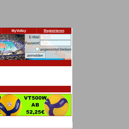
MyVolley
Registrieren
E-Mail:
Passwort:
angemeldet bleiben