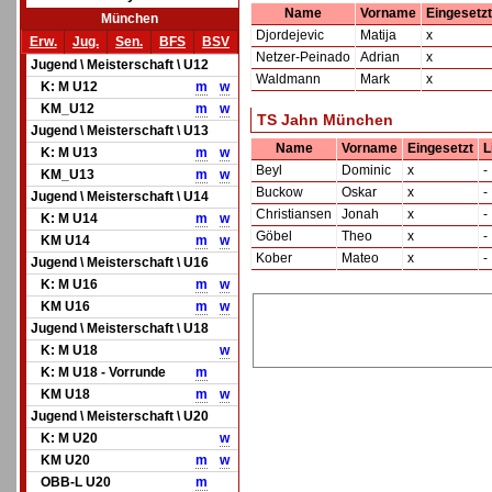
Name
Vorname
Eingesetzt
München
Djordejevic
Matija
x
Erw.
Jug.
Sen.
BFS
BSV
Netzer-Peinado
Adrian
x
Jugend \ Meisterschaft \ U12
Waldmann
Mark
x
K: M U12
m
w
KM_U12
m
w
TS Jahn München
Jugend \ Meisterschaft \ U13
Name
Vorname
Eingesetzt
L
K: M U13
m
w
Beyl
Dominic
x
-
KM_U13
m
w
Buckow
Oskar
x
-
Jugend \ Meisterschaft \ U14
Christiansen
Jonah
x
-
K: M U14
m
w
Göbel
Theo
x
-
KM U14
m
w
Kober
Mateo
x
-
Jugend \ Meisterschaft \ U16
K: M U16
m
w
KM U16
m
w
Jugend \ Meisterschaft \ U18
K: M U18
w
K: M U18 - Vorrunde
m
KM U18
m
w
Jugend \ Meisterschaft \ U20
K: M U20
w
KM U20
m
w
OBB-L U20
m