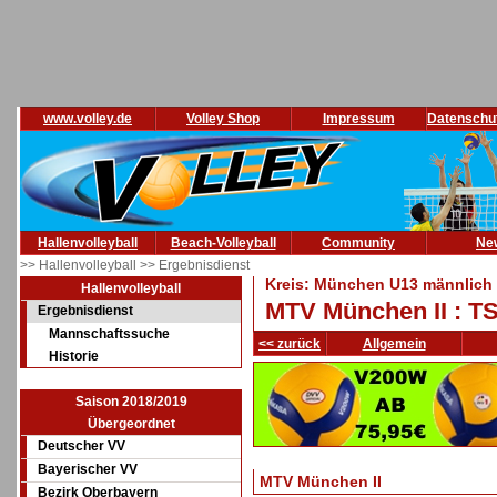
www.volley.de
Volley Shop
Impressum
Datenschu
Hallenvolleyball
Beach-Volleyball
Community
Ne
>> Hallenvolleyball
>> Ergebnisdienst
Kreis: München U13 männlich 
Hallenvolleyball
MTV München II : T
Ergebnisdienst
Mannschaftssuche
<< zurück
Allgemein
Historie
Saison 2018/2019
Übergeordnet
Deutscher VV
Bayerischer VV
MTV München II
Bezirk Oberbayern