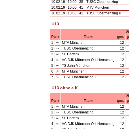
10.02.19
10:00
35
TUSC Obermenzing
10.02.19
10:00
41
MTV München
10.02.19
10:00
42
TUSC Obermenzing II
U13
Sp
Platz
Team
ges.
g
1
⇒
MTV München
12
2
⇒
TUSC Obermenzing
12
3
⇒
SF Harteck
12
4
⇒
VC DJK München-Ost-Herrsching
12
5
⇒
TS Jahn München
12
6
⇗
MTV München II
12
7
⇘
TUSC Obermenzing II
12
U13 ohne a.K.
Sp
Platz
Team
ges.
g
1
⇒
MTV München
12
2
⇒
TUSC Obermenzing
12
3
⇒
SF Harteck
12
4
⇒
VC DJK München-Ost-Herrsching
12