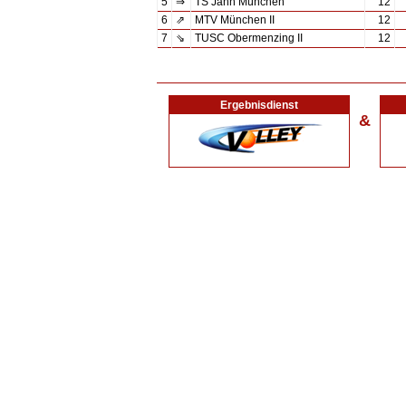
5
⇒
TS Jahn München
12
6
⇗
MTV München II
12
7
⇘
TUSC Obermenzing II
12
Ergebnisdienst
&