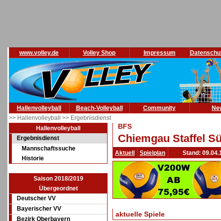
www.volley.de
Volley Shop
Impressum
Datenschu
Hallenvolleyball
Beach-Volleyball
Community
Ne
>> Hallenvolleyball
>> Ergebnisdienst
BFS
Hallenvolleyball
Chiemgau Staffel Sü
Ergebnisdienst
Mannschaftssuche
Aktuell
Spielplan
Stand: 09.04.
Historie
Saison 2018/2019
Übergeordnet
Deutscher VV
Bayerischer VV
aktuelle Spiele
Bezirk Oberbayern