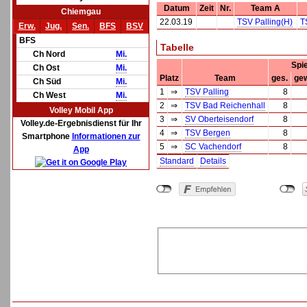
Datum
Zeit
Nr.
Team A
Chiemgau
22.03.19
TSV Palling(H)
T
Erw.
Jug.
Sen.
BFS
BSV
BFS
Tabelle
Ch Nord
Mi.
Spi
Ch Ost
Mi.
Platz
Team
ges.
ge
Ch Süd
Mi.
1
⇒
TSV Palling
8
Ch West
Mi.
2
⇒
TSV Bad Reichenhall
8
Volley Mobil App
3
⇒
SV Oberteisendorf
8
Volley.de-Ergebnisdienst für Ihr
4
⇒
TSV Bergen
8
Smartphone
Informationen zur
5
⇒
SC Vachendorf
8
App
Standard
Details