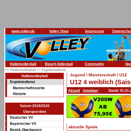
www.volley.de
Volley Shop
Impressum
Datenschu
Hallenvolleyball
Beach-Volleyball
Community
Ne
>> Hallenvolleyball
>> Ergebnisdienst
Jugend \ Meisterschaft \ U12
Hallenvolleyball
U12 4 weiblich (Sai
Ergebnisdienst
Mannschaftssuche
Aktuell
Spielplan
Stand: 01.01.
Historie
Saison 2019/2020
Übergeordnet
Deutscher VV
Bayerischer VV
aktuelle Spiele
Bezirk Oberbayern