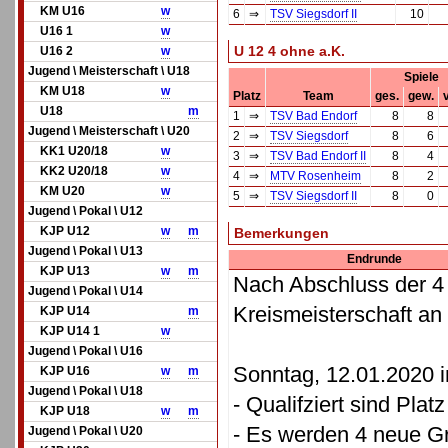
KM U16
w
6
⇒
TSV Siegsdorf II
10
U16 1
w
U 12 4 ohne a.K.
U16 2
w
Jugend \ Meisterschaft \ U18
Spiele
KM U18
w
Platz
Team
ges.
gew.
v
U18
m
1
⇒
TSV Bad Endorf
8
8
Jugend \ Meisterschaft \ U20
2
⇒
TSV Siegsdorf
8
6
KK1 U20/18
w
3
⇒
TSV Bad Endorf II
8
4
KK2 U20/18
w
4
⇒
MTV Rosenheim
8
2
KM U20
w
5
⇒
TSV Siegsdorf II
8
0
Jugend \ Pokal \ U12
KJP U12
w
m
Bemerkungen
Jugend \ Pokal \ U13
Endrunde
KJP U13
w
m
Nach Abschluss der 4 
Jugend \ Pokal \ U14
Kreismeisterschaft an
KJP U14
m
KJP U14 1
w
Jugend \ Pokal \ U16
Sonntag, 12.01.2020 i
KJP U16
w
m
Jugend \ Pokal \ U18
- Qualifziert sind Plat
KJP U18
w
m
- Es werden 4 neue Gru
Jugend \ Pokal \ U20