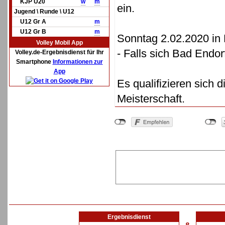
KJP U20
w
m
ein.
Jugend \ Runde \ U12
U12 Gr A
m
U12 Gr B
m
Sonntag 2.02.2020 in 
Volley Mobil App
- Falls sich Bad Endorf
Volley.de-Ergebnisdienst für Ihr
Smartphone
Informationen zur
App
Es qualifizieren sich 
Meisterschaft.
Ergebnisdienst