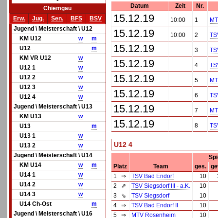
Datum
Zeit
Nr.
Chiemgau
15.12.19
Erw.
Jug.
Sen.
BFS
BSV
10:00
1
MT
Jugend \ Meisterschaft \ U12
15.12.19
10:00
2
TSV
KM U12
w
m
15.12.19
U12
m
3
TS
KM VR U12
w
15.12.19
4
TSV
U12 1
w
15.12.19
U12 2
w
5
MT
U12 3
w
15.12.19
6
TSV
U12 4
w
15.12.19
Jugend \ Meisterschaft \ U13
7
MT
KM U13
w
15.12.19
8
TS
U13
m
U13 1
w
U12 4
U13 2
w
Jugend \ Meisterschaft \ U14
Spi
KM U14
w
m
Platz
Team
ges.
ge
U14 1
w
1
⇒
TSV Bad Endorf
10
U14 2
w
2
⇗
TSV Siegsdorf III - a.K.
10
U14 3
w
3
⇘
TSV Siegsdorf
10
U14 Ch-Ost
m
4
⇒
TSV Bad Endorf II
10
Jugend \ Meisterschaft \ U16
5
⇒
MTV Rosenheim
10