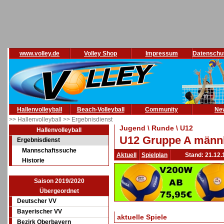
www.volley.de
Volley Shop
Impressum
Datenschu
Hallenvolleyball
Beach-Volleyball
Community
Ne
>> Hallenvolleyball
>> Ergebnisdienst
Jugend \ Runde \ U12
Hallenvolleyball
U12 Gruppe A männl
Ergebnisdienst
Mannschaftssuche
Aktuell
Spielplan
Stand: 21.12.
Historie
Saison 2019/2020
Übergeordnet
Deutscher VV
Bayerischer VV
aktuelle Spiele
Bezirk Oberbayern