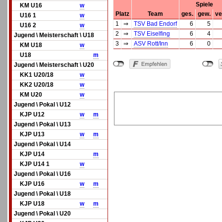
Spiele
KM U16
w
Platz
Team
ges.
gew.
ve
U16 1
w
1
⇒
TSV Bad Endorf
6
5
U16 2
w
2
⇒
TSV Eiselfing
6
4
Jugend \ Meisterschaft \ U18
3
⇒
ASV Rott/Inn
6
0
KM U18
w
U18
m
Jugend \ Meisterschaft \ U20
KK1 U20/18
w
KK2 U20/18
w
KM U20
w
Jugend \ Pokal \ U12
KJP U12
w
m
Jugend \ Pokal \ U13
KJP U13
w
m
Jugend \ Pokal \ U14
KJP U14
m
KJP U14 1
w
Jugend \ Pokal \ U16
KJP U16
w
m
Jugend \ Pokal \ U18
KJP U18
w
m
Jugend \ Pokal \ U20