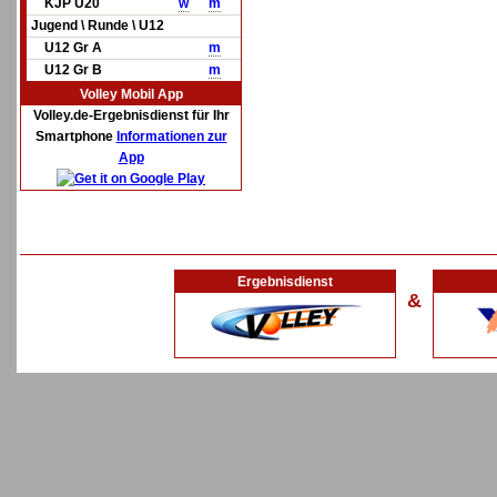
KJP U20
w
m
Jugend \ Runde \ U12
U12 Gr A
m
U12 Gr B
m
Volley Mobil App
Volley.de-Ergebnisdienst für Ihr
Smartphone
Informationen zur
App
Ergebnisdienst
&