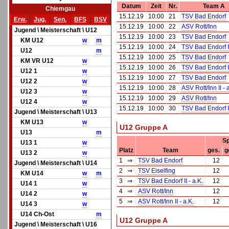
Datum
Zeit
Nr.
Team A
Chiemgau
15.12.19
10:00
21
TSV Bad Endorf
Erw.
Jug.
Sen.
BFS
BSV
15.12.19
10:00
22
ASV Rott/Inn
Jugend \ Meisterschaft \ U12
15.12.19
10:00
23
TSV Bad Endorf
KM U12
w
m
15.12.19
10:00
24
TSV Bad Endorf II
U12
m
15.12.19
10:00
25
TSV Bad Endorf
KM VR U12
w
15.12.19
10:00
26
TSV Bad Endorf II
U12 1
w
15.12.19
10:00
27
TSV Bad Endorf
U12 2
w
15.12.19
10:00
28
ASV Rott/Inn II - 
U12 3
w
15.12.19
10:00
29
ASV Rott/Inn
U12 4
w
15.12.19
10:00
30
TSV Bad Endorf II
Jugend \ Meisterschaft \ U13
KM U13
w
U12 Gruppe A
U13
m
Sp
U13 1
w
Platz
Team
ges.
g
U13 2
w
1
⇒
TSV Bad Endorf
12
Jugend \ Meisterschaft \ U14
2
⇒
TSV Eiselfing
12
KM U14
w
m
3
⇒
TSV Bad Endorf II - a.K.
12
U14 1
w
4
⇒
ASV Rott/Inn
12
U14 2
w
5
⇒
ASV Rott/Inn II - a.K.
12
U14 3
w
U14 Ch-Ost
m
U12 Gruppe A
Jugend \ Meisterschaft \ U16