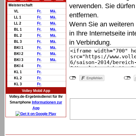
verwenden. Sie dürfen 
Meisterschaft
VL
Fr.
Mä.
entfernen.
LL 1
Fr.
Mä.
Wenn Sie an weiteren 
LL 2
Fr.
Mä.
BL 1
Fr.
Mä.
in Ihre Internetseite in
BL 2
Fr.
Mä.
in Verbindung.
BL 3
Fr.
Mä.
BKl 1
Fr.
Mä.
BKl 2
Fr.
Mä.
BKl 3
Fr.
Mä.
BKl 4
Fr.
KL 1
Fr.
KL 2
Fr.
KL 3
Fr.
Volley Mobil App
Volley.de-Ergebnisdienst für Ihr
Smartphone
Informationen zur
App