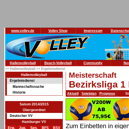
www.volley.de
Volley Shop
Impressum
Datenschu
Hallenvolleyball
Beach-Volleyball
Community
Ne
>> Hallenvolleyball
>> Ergebnisdienst
Meisterschaft
Hallenvolleyball
Ergebnisdienst
Bezirksliga 1
Mannschaftssuche
Historie
Aktuell
Spielplan
Prognose
St
Saison 2014/2015
Übergeordnet
Deutscher VV
Hamburger VV
Zum Einbetten in eige
Erw.
Jug.
Sen.
BFS
BSV