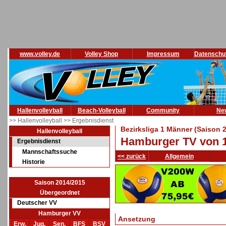
www.volley.de
Volley Shop
Impressum
Datenschu
Hallenvolleyball
Beach-Volleyball
Community
Ne
>> Hallenvolleyball
>> Ergebnisdienst
Bezirksliga 1 Männer (Saison 
Hallenvolleyball
Hamburger TV von 1
Ergebnisdienst
Mannschaftssuche
<< zurück
Allgemein
Historie
Saison 2014/2015
Übergeordnet
Deutscher VV
Hamburger VV
Ansetzung
Erw.
Jug.
Sen.
BFS
BSV