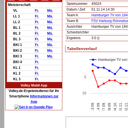
Spielnummer
45024
Meisterschaft
Datum / Zeit
01.11.14 14:30
VL
Fr.
Mä.
Team A
Hamburger TV von 184
LL 1
Fr.
Mä.
Team B
FSV Harburg-Rönnebur
LL 2
Fr.
Mä.
Ausrichter
Hamburger TV von 184
BL 1
Fr.
Mä.
Schiedsrichter
BL 2
Fr.
Mä.
Ergebnis
3:0 ()
BL 3
Fr.
Mä.
BKl 1
Fr.
Mä.
Tabellenverlauf
BKl 2
Fr.
Mä.
BKl 3
Fr.
Mä.
Hamburger TV von
BKl 4
Fr.
KL 1
Fr.
KL 2
Fr.
5
KL 3
Fr.
Volley Mobil App
Volley.de-Ergebnisdienst für Ihr
10
Smartphone
Informationen zur
App
04.10.
01.11.
13.09.
02.11
14.09.
27.09.
28.09.