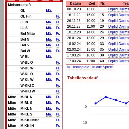
Datum
Zeit
Nr.
Tea
Meisterschaft
08.10.23
13:00
1
Orplid Darms
OL
Mä.
18.11.23
15:00
15
Orplid Darms
OL Hin
Fr.
26.11.23
10:00
19
Orplid Darms
LL N
Mä.
Fr.
26.11.23
11:00
20
Orplid Darms
LL S
Mä.
Fr.
10.12.23
14:00
24
Orplid Darms
Bol Mitte
Mä.
Fr.
28.01.24
13:00
29
Orplid Darms
Bol N
Mä.
Fr.
18.02.24
10:00
33
Orplid Darms
Bol S
Mä.
Fr.
02.03.24
15:00
35
Orplid Darms
Bol W
Mä.
Fr.
17.03.24
10:00
39
Orplid Darms
W-BL
Mä.
17.03.24
11:00
40
Orplid Darms
W-BL O
Fr.
📅 Heimspiele
📅 alle Spiele
W-BL W
Fr.
W-KL O
Mä.
Fr.
Tabellenverlauf
W-KL W
Mä.
Fr.
W-KKl O
Fr.
W-KKl W
Fr.
Mitte
M-BL N
Mä.
Fr.
Mitte
M-BL S
Mä.
Fr.
5
Mitte
M-KL N
Mä.
Fr.
Mitte
M-KL S
Mä.
Fr.
Mitte
M-KKl Mitte
Fr.
10
Mitte
M-KKl N
Fr.