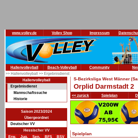
www.volley.de
Volley Shop
Impressum
Datenschu
Hallenvolleyball
Beach-Volleyball
Community
Ne
>> Hallenvolleyball
>> Ergebnisdienst
S-Bezirksliga West Männer (Sa
Hallenvolleyball
Orplid Darmstadt 2
Ergebnisdienst
Mannschaftssuche
<< zurück
Spielplan
D
Historie
Saison 2023/2024
Übergeordnet
Deutscher VV
Hessischer VV
Spielplan
Erw.
Jug.
Sen.
BFS
BSV