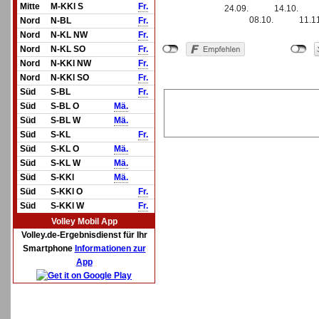
Mitte
M-KKl S
Fr.
24.09.
14.10.
08.10.
11.1
Nord
N-BL
Fr.
Nord
N-KL NW
Fr.
Nord
N-KL SO
Fr.
Nord
N-KKl NW
Fr.
Nord
N-KKl SO
Fr.
Süd
S-BL
Fr.
Süd
S-BL O
Mä.
Süd
S-BL W
Mä.
Süd
S-KL
Fr.
Süd
S-KL O
Mä.
Süd
S-KL W
Mä.
Süd
S-KKl
Mä.
Süd
S-KKl O
Fr.
Süd
S-KKl W
Fr.
Volley Mobil App
Volley.de-Ergebnisdienst für Ihr
Smartphone
Informationen zur
App