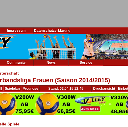
Impressum
Datenschutzerklärung
Community
News
Service
sterschaft
rbandsliga Frauen (Saison 2014/2015)
ll
Spielplan
Prognose
Stand: 02.04.15 12:45
Druckansicht
Einbe
elle Spiele