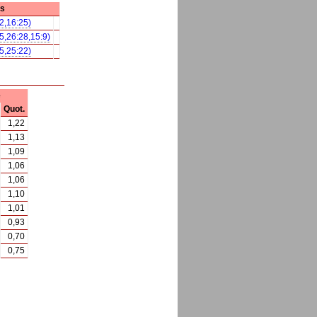
is
2,16:25)
5,26:28,15:9)
5,25:22)
e
Quot.
1,22
1,13
1,09
1,06
1,06
1,10
1,01
0,93
0,70
0,75