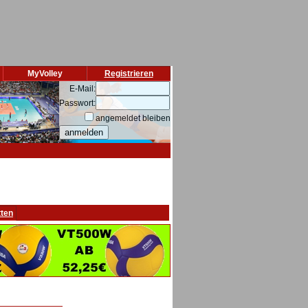
MyVolley
Registrieren
E-Mail:
Passwort:
angemeldet bleiben
tten