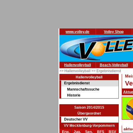
www.volley.de
Volley Shop
Hallenvolleyball
Beach-Volleyball
>> Hallenvolleyball
>> Ergebnisdienst
Mei
Hallenvolleyball
Ve
Ergebnisdienst
Mannschaftssuche
Aktue
Historie
Saison 2014/2015
Übergeordnet
Deutscher VV
VV Mecklenburg-Vorpommern
aktu
Erw.
Jug.
Sen.
BFS
BSV