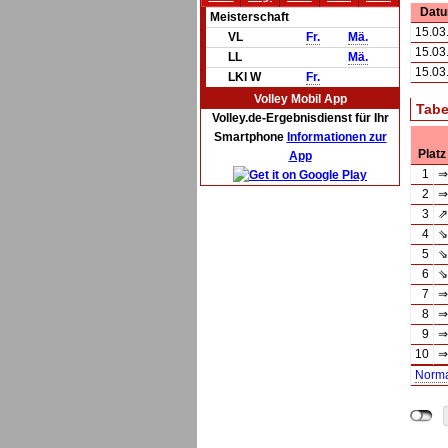
Dat
Meisterschaft
15.03
VL
Fr.
Mä.
15.03
LL
Mä.
15.03
LKl W
Fr.
Volley Mobil App
Tabe
Volley.de-Ergebnisdienst für Ihr
Smartphone
Informationen zur
Platz
App
1
⇒
2
⇒
3
⇗
4
⇘
5
⇘
6
⇘
7
⇒
8
⇒
9
⇒
10
⇒
Norm