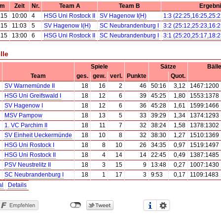
um
Zeit
Nr.
Team A
Team B
Ergebn
.15
10:00
4
HSG Uni Rostock II
SV Hagenow I(H)
1:3 (22:25,16:25,25:2
.15
11:03
5
SV Hagenow I(H)
SC Neubrandenburg I
3:2 (25:12,25:23,16:2
.15
13:00
6
HSG Uni Rostock II
SC Neubrandenburg I
3:1 (25:20,25:17,18:2
lle
Spiele
Sätze
Bäll
Team
ges.
gew.
verl.
Punkte
Quot.
SV Warnemünde II
18
16
2
46
50:16
3,12
1467:1200
HSG Uni Greifswald I
18
12
6
39
45:25
1,80
1553:1378
SV Hagenow I
18
12
6
36
45:28
1,61
1599:1466
MSV Pampow
18
13
5
33
39:29
1,34
1374:1293
1. VC Parchim II
18
11
7
32
38:24
1,58
1378:1302
SV Einheit Ueckermünde
18
10
8
32
38:30
1,27
1510:1369
HSG Uni Rostock I
18
8
10
26
34:35
0,97
1519:1497
HSG Uni Rostock II
18
4
14
14
22:45
0,49
1387:1485
PSV Neustrelitz II
18
3
15
9
13:48
0,27
1007:1430
SC Neubrandenburg I
18
1
17
3
9:53
0,17
1109:1483
al
Details