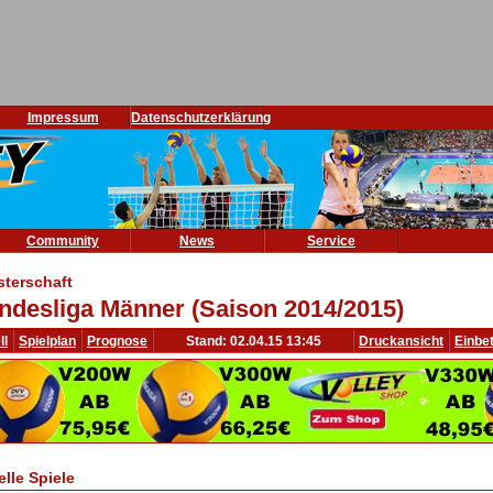
Impressum
Datenschutzerklärung
Community
News
Service
sterschaft
ndesliga Männer (Saison 2014/2015)
ll
Spielplan
Prognose
Stand: 02.04.15 13:45
Druckansicht
Einbe
elle Spiele