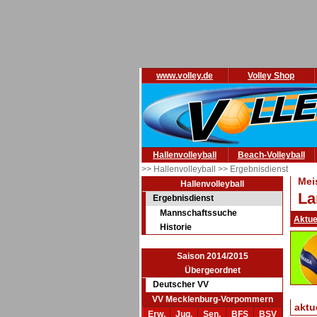
www.volley.de
Volley Shop
Hallenvolleyball
Beach-Volleyball
>> Hallenvolleyball
>> Ergebnisdienst
Mei
Hallenvolleyball
La
Ergebnisdienst
Mannschaftssuche
Aktue
Historie
Saison 2014/2015
Übergeordnet
Deutscher VV
VV Mecklenburg-Vorpommern
aktu
Erw.
Jug.
Sen.
BFS
BSV