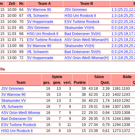
um
Zeit
Nr.
Team A
Team B
.15
10:00
64
SV Warnow 90
JSV Grimmen
1:3 (25:21,12:
.15
10:00
67
VfL Schwerin
HSG Uni Rostock II
1:3 (16:25,25:
.15
10:00
70
SV Hoppenrade
ESV Turbine Rostock
0:3 (22:25,19:
.15
11:03
65
JSV Grimmen
Stralsunder VV(H)
0:3 (16:25,19:
.15
11:03
68
HSG Uni Rostock II
Bad Doberaner SV(H)
1:3 (25:18,17:
.15
11:03
71
ESV Turbine Rostock
ASV Grün-Weiß Wismar(H)
1:3 (25:19,23:
.15
13:00
66
SV Warnow 90
Stralsunder VV(H)
2:3 (26:24,25:
.15
13:00
69
VfL Schwerin
Bad Doberaner SV(H)
0:3 (24:26,21:
.15
13:00
72
SV Hoppenrade
ASV Grün-Weiß Wismar(H)
1:3 (18:25,25:
lle
Spiele
Sätze
Bälle
Team
ges.
gew.
verl.
Punkte
Quot.
Q
JSV Grimmen
16
13
3
39
43:18
2,39
1381:1193
SV Warnow 90
16
13
3
38
42:20
2,10
1402:1243
Stralsunder VV
16
13
3
34
40:23
1,74
1410:1292
VfL Schwerin
16
7
9
23
29:31
0,94
1307:1305
ASV Grün-Weiß Wismar
16
7
9
22
29:31
0,94
1320:1308
Bad Doberaner SV
16
7
9
20
26:35
0,74
1244:1366
ESV Turbine Rostock
16
5
11
19
27:34
0,79
1294:1338
HSG Uni Rostock II
16
6
10
15
23:38
0,61
1273:1372