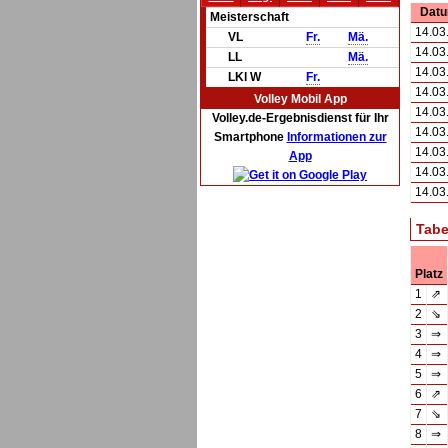
Dat
Meisterschaft
14.03
VL
Fr.
Mä.
14.03
LL
Mä.
14.03
LKl W
Fr.
14.03
Volley Mobil App
14.03
Volley.de-Ergebnisdienst für Ihr
14.03
Smartphone
Informationen zur
14.03
App
14.03
14.03
Tabe
Platz
1
⇗
2
⇘
3
⇒
4
⇒
5
⇒
6
⇗
7
⇘
8
⇒