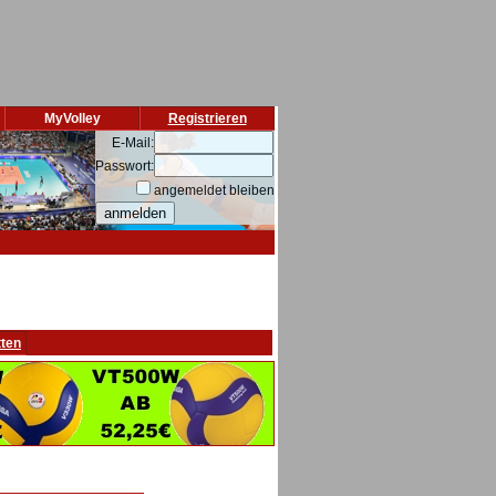
MyVolley
Registrieren
E-Mail:
Passwort:
angemeldet bleiben
tten