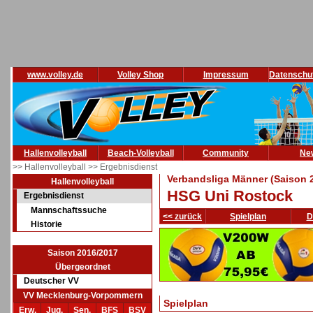
www.volley.de
Volley Shop
Impressum
Datenschu
Hallenvolleyball
Beach-Volleyball
Community
Ne
>> Hallenvolleyball
>> Ergebnisdienst
Verbandsliga Männer (Saison 
Hallenvolleyball
HSG Uni Rostock
Ergebnisdienst
Mannschaftssuche
<< zurück
Spielplan
D
Historie
Saison 2016/2017
Übergeordnet
Deutscher VV
VV Mecklenburg-Vorpommern
Spielplan
Erw.
Jug.
Sen.
BFS
BSV