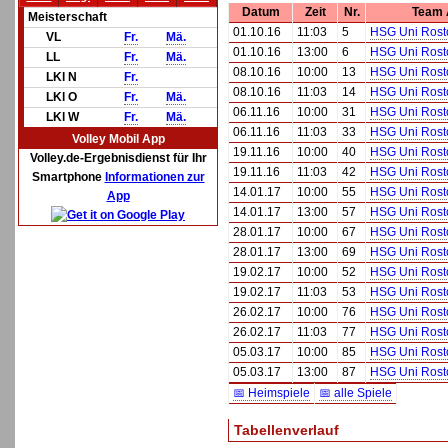
Datum
Zeit
Nr.
Team 
Meisterschaft
01.10.16
11:03
5
HSG Uni Rost
VL
Fr.
Mä.
01.10.16
13:00
6
HSG Uni Rost
LL
Fr.
Mä.
08.10.16
10:00
13
HSG Uni Rost
LKl N
Fr.
08.10.16
11:03
14
HSG Uni Rost
LKl O
Fr.
Mä.
06.11.16
10:00
31
HSG Uni Rost
LKl W
Fr.
Mä.
06.11.16
11:03
33
HSG Uni Rost
Volley Mobil App
19.11.16
10:00
40
HSG Uni Rost
Volley.de-Ergebnisdienst für Ihr
19.11.16
11:03
42
HSG Uni Rost
Smartphone
Informationen zur
14.01.17
10:00
55
HSG Uni Rost
App
14.01.17
13:00
57
HSG Uni Rost
28.01.17
10:00
67
HSG Uni Rost
28.01.17
13:00
69
HSG Uni Rost
19.02.17
10:00
52
HSG Uni Rost
19.02.17
11:03
53
HSG Uni Rost
26.02.17
10:00
76
HSG Uni Rost
26.02.17
11:03
77
HSG Uni Rost
05.03.17
10:00
85
HSG Uni Rost
05.03.17
13:00
87
HSG Uni Rost
📅 Heimspiele
📅 alle Spiele
Tabellenverlauf