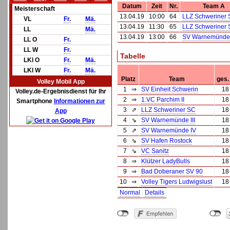
Datum
Zeit
Nr.
Team A
Meisterschaft
13.04.19
10:00
64
LLZ Schweriner 
VL
Fr.
Mä.
13.04.19
11:30
65
LLZ Schweriner 
LL
Mä.
13.04.19
13:00
66
SV Warnemünde
LL O
Fr.
LL W
Fr.
Tabelle
LKl O
Fr.
Mä.
LKl W
Fr.
Mä.
Platz
Team
ges.
Volley Mobil App
1
⇒
SV Einheit Schwerin
18
Volley.de-Ergebnisdienst für Ihr
2
⇒
1.VC Parchim II
18
Smartphone
Informationen zur
3
⇗
LLZ Schweriner SC
18
App
4
⇘
SV Warnemünde III
18
5
⇗
SV Warnemünde IV
18
6
⇘
SV Hafen Rostock
18
7
⇘
VC Sanitz
18
8
⇒
Klützer LadyBulls
18
9
⇒
Bad Doberaner SV 90
18
10
⇒
Volley Tigers Ludwigslust
18
Normal
Details