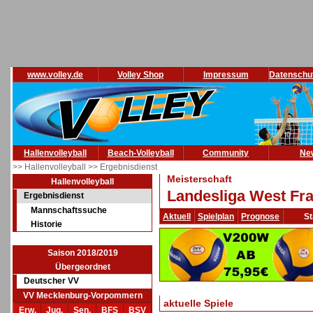
www.volley.de
Volley Shop
Impressum
Datenschu
Hallenvolleyball
Beach-Volleyball
Community
Ne
>> Hallenvolleyball
>> Ergebnisdienst
Meisterschaft
Hallenvolleyball
Landesliga West Fra
Ergebnisdienst
Mannschaftssuche
Aktuell
Spielplan
Prognose
St
Historie
Saison 2018/2019
Übergeordnet
Deutscher VV
VV Mecklenburg-Vorpommern
aktuelle Spiele
Erw.
Jug.
Sen.
BFS
BSV