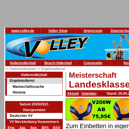
www.volley.de
Volley Shop
Impressum
Datenschu
Hallenvolleyball
Beach-Volleyball
Community
Ne
>> Hallenvolleyball
>> Ergebnisdienst
Meisterschaft
Hallenvolleyball
Ergebnisdienst
Landesklasse
Mannschaftssuche
Historie
Aktuell
Spielplan
Stand: 26.09.
Saison 2020/2021
Übergeordnet
Deutscher VV
VV Mecklenburg-Vorpommern
Zum Einbetten in eige
Erw.
Jug.
Sen.
BFS
BSV