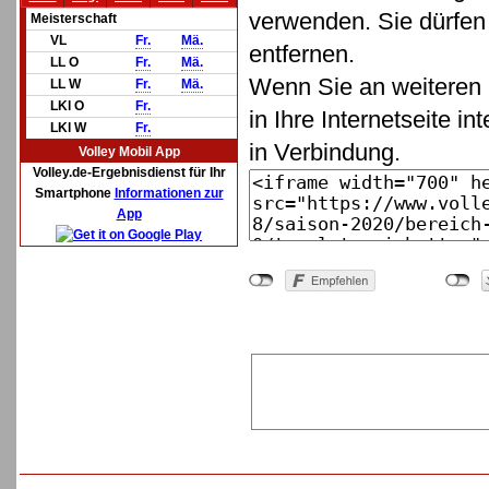
verwenden. Sie dürfen 
Meisterschaft
VL
Fr.
Mä.
entfernen.
LL O
Fr.
Mä.
Wenn Sie an weiteren 
LL W
Fr.
Mä.
LKl O
Fr.
in Ihre Internetseite in
LKl W
Fr.
in Verbindung.
Volley Mobil App
Volley.de-Ergebnisdienst für Ihr
Smartphone
Informationen zur
App