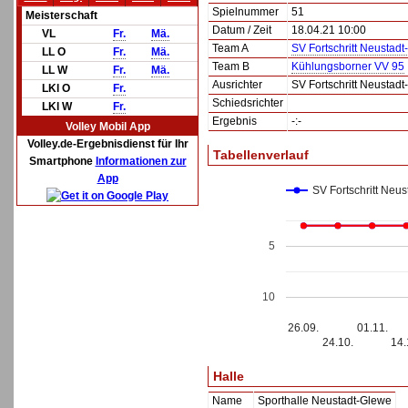
Spielnummer
51
Meisterschaft
Datum / Zeit
18.04.21 10:00
VL
Fr.
Mä.
Team A
SV Fortschritt Neustad
LL O
Fr.
Mä.
Team B
Kühlungsborner VV 95
LL W
Fr.
Mä.
Ausrichter
SV Fortschritt Neustad
LKl O
Fr.
Schiedsrichter
LKl W
Fr.
Ergebnis
-:-
Volley Mobil App
Volley.de-Ergebnisdienst für Ihr
Tabellenverlauf
Smartphone
Informationen zur
App
SV Fortschritt Neu
5
10
26.09.
01.11.
24.10.
14.
Halle
Name
Sporthalle Neustadt-Glewe