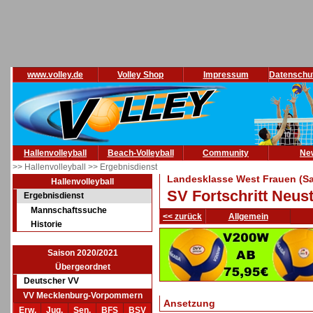
www.volley.de
Volley Shop
Impressum
Datenschu
Hallenvolleyball
Beach-Volleyball
Community
Ne
>> Hallenvolleyball
>> Ergebnisdienst
Landesklasse West Frauen (Sa
Hallenvolleyball
SV Fortschritt Neus
Ergebnisdienst
Mannschaftssuche
<< zurück
Allgemein
Historie
Saison 2020/2021
Übergeordnet
Deutscher VV
VV Mecklenburg-Vorpommern
Ansetzung
Erw.
Jug.
Sen.
BFS
BSV