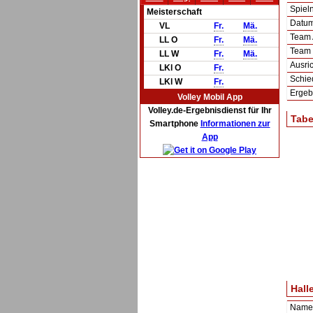
Spie
Meisterschaft
Datum 
VL
Fr.
Mä.
Team
LL O
Fr.
Mä.
Team
LL W
Fr.
Mä.
Ausric
LKl O
Fr.
Schie
LKl W
Fr.
Ergeb
Volley Mobil App
Volley.de-Ergebnisdienst für Ihr
Tabe
Smartphone
Informationen zur
App
Hall
Name