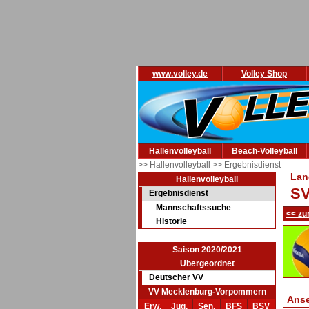
www.volley.de
Volley Shop
Hallenvolleyball
Beach-Volleyball
>> Hallenvolleyball
>> Ergebnisdienst
Lan
Hallenvolleyball
SV
Ergebnisdienst
Mannschaftssuche
<< zu
Historie
Saison 2020/2021
Übergeordnet
Deutscher VV
VV Mecklenburg-Vorpommern
Ans
Erw.
Jug.
Sen.
BFS
BSV