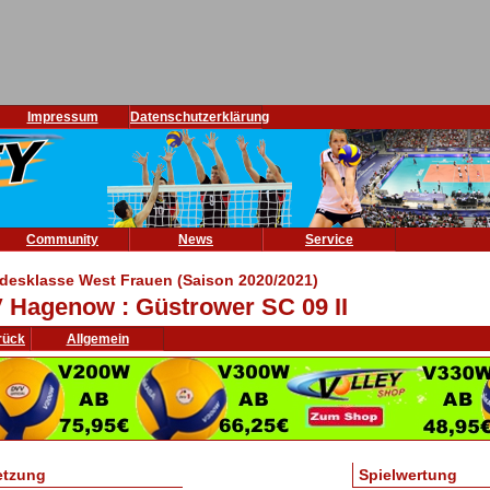
Impressum
Datenschutzerklärung
Community
News
Service
desklasse West Frauen (Saison 2020/2021)
 Hagenow : Güstrower SC 09 II
rück
Allgemein
etzung
Spielwertung