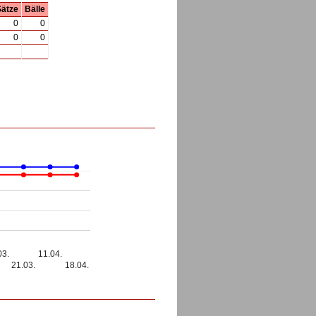
Sätze
Bälle
0
0
0
0
03.
11.04.
21.03.
18.04.