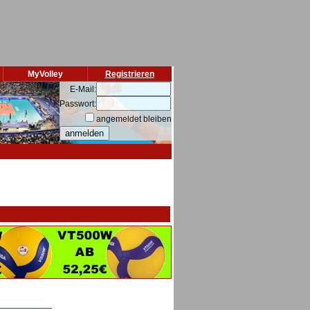
MyVolley
Registrieren
E-Mail:
Passwort:
angemeldet bleiben