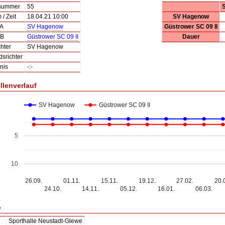
lnummer
55
/ Zeit
18.04.21 10:00
SV Hagenow
 A
SV Hagenow
Güstrower SC 09 II
 B
Güstrower SC 09 II
Dauer
hter
SV Hagenow
dsrichter
nis
-:-
llenverlauf
SV Hagenow
Güstrower SC 09 II
5
10
26.09.
01.11.
15.11.
19.12.
27.02.
20.
24.10.
14.11.
05.12.
16.01.
06.03.
e
Sporthalle Neustadt-Glewe