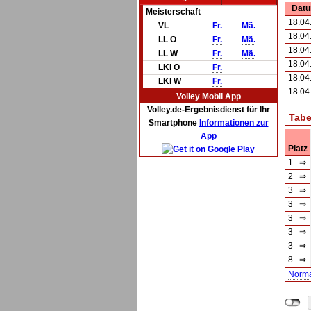
Dat
Meisterschaft
18.04
VL
Fr.
Mä.
18.04
LL O
Fr.
Mä.
18.04
LL W
Fr.
Mä.
18.04
LKl O
Fr.
18.04
LKl W
Fr.
18.04
Volley Mobil App
Volley.de-Ergebnisdienst für Ihr
Tabe
Smartphone
Informationen zur
App
Platz
1
⇒
2
⇒
3
⇒
3
⇒
3
⇒
3
⇒
3
⇒
8
⇒
Norm