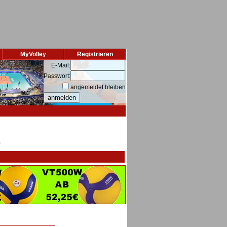
MyVolley
Registrieren
E-Mail:
Passwort:
angemeldet bleiben
)