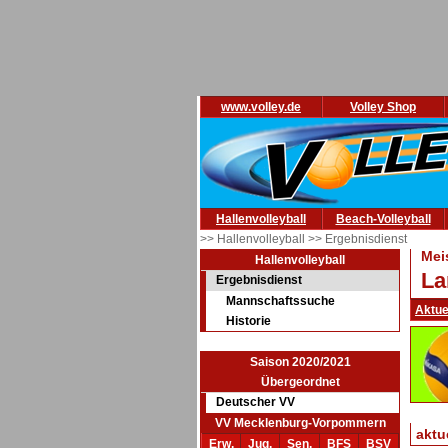
www.volley.de
Volley Shop
Hallenvolleyball
Beach-Volleyball
>> Hallenvolleyball
>> Ergebnisdienst
Mei
Hallenvolleyball
La
Ergebnisdienst
Mannschaftssuche
Aktue
Historie
Saison 2020/2021
Übergeordnet
Deutscher VV
VV Mecklenburg-Vorpommern
aktu
Erw.
Jug.
Sen.
BFS
BSV