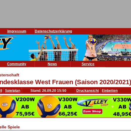
Impressum
Datenschutzerklärung
Community
News
Service
sterschaft
ndesklasse West Frauen (Saison 2020/2021
ll
Spielplan
Stand: 26.09.20 15:50
Druckansicht
Einbetten
elle Spiele