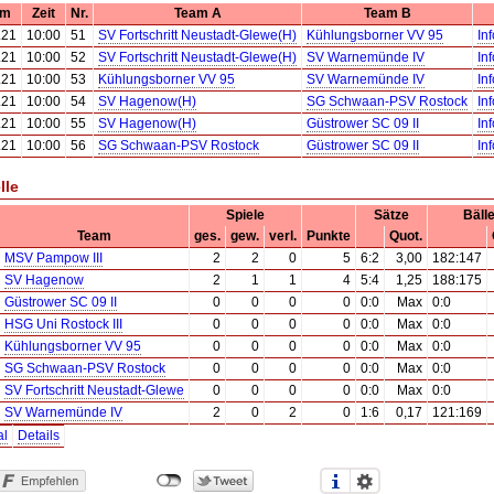
um
Zeit
Nr.
Team A
Team B
.21
10:00
51
SV Fortschritt Neustadt-Glewe(H)
Kühlungsborner VV 95
In
.21
10:00
52
SV Fortschritt Neustadt-Glewe(H)
SV Warnemünde IV
In
.21
10:00
53
Kühlungsborner VV 95
SV Warnemünde IV
In
.21
10:00
54
SV Hagenow(H)
SG Schwaan-PSV Rostock
In
.21
10:00
55
SV Hagenow(H)
Güstrower SC 09 II
In
.21
10:00
56
SG Schwaan-PSV Rostock
Güstrower SC 09 II
In
lle
Spiele
Sätze
Bäll
Team
ges.
gew.
verl.
Punkte
Quot.
MSV Pampow III
2
2
0
5
6:2
3,00
182:147
SV Hagenow
2
1
1
4
5:4
1,25
188:175
Güstrower SC 09 II
0
0
0
0
0:0
Max
0:0
HSG Uni Rostock III
0
0
0
0
0:0
Max
0:0
Kühlungsborner VV 95
0
0
0
0
0:0
Max
0:0
SG Schwaan-PSV Rostock
0
0
0
0
0:0
Max
0:0
SV Fortschritt Neustadt-Glewe
0
0
0
0
0:0
Max
0:0
SV Warnemünde IV
2
0
2
0
1:6
0,17
121:169
al
Details