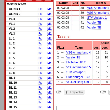
Datum
Zeit
Nr.
Team A
Meisterschaft
01.03.08
38
VSG Ammerland
OL NB 1
Fr.
Mä.
01.03.08
39
VSG Ammerland
OL NB 2
Fr.
Mä.
01.03.08
40
STV Voslapp 1
VL 4
Fr.
Mä.
01.03.08
41
Vareler TB
VL 1
Fr.
Mä.
01.03.08
42
Vareler TB
VL 2
Fr.
Mä.
VL 3
Fr.
Mä.
Tabelle
LL 1
Fr.
Mä.
Spiele
LL 2
Fr.
Mä.
Platz
Team
ges.
gew.
LL 3
Fr.
Mä.
1
⇒
VSG Ammerland 4
12
11
LL 4
Fr.
Mä.
2
⇒
Vareler TB
12
10
LL 5
Fr.
Mä.
3
⇒
Elsflether TB 2
12
7
LL 6
Fr.
Mä.
4
⇒
VSG Ammerland 5
12
7
LL 7
Fr.
Mä.
5
⇒
STV Voslapp 1
12
5
LL 8
Fr.
Mä.
6
⇒
Oldenburger TB 3
12
2
BL 1
Fr.
Mä.
7
⇒
VG Del-Berg-Um 2
12
0
BL 10
Fr.
Mä.
BL 11
Fr.
Mä.
BL 12
Fr.
Mä.
BL 13
Fr.
Mä.
BL 14
Fr.
Mä.
BL 15
Fr.
Mä.