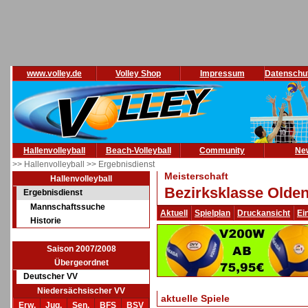
www.volley.de
Volley Shop
Impressum
Datenschu
Hallenvolleyball
Beach-Volleyball
Community
Ne
>> Hallenvolleyball
>> Ergebnisdienst
Meisterschaft
Hallenvolleyball
Bezirksklasse Olde
Ergebnisdienst
Mannschaftssuche
Aktuell
Spielplan
Druckansicht
Ei
Historie
Saison 2007/2008
Übergeordnet
Deutscher VV
Niedersächsischer VV
aktuelle Spiele
Erw.
Jug.
Sen.
BFS
BSV