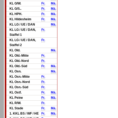
KL G/W.
Fr.
Mä.
KL G/S..
Fr.
Mä.
KL HPH.
Fr.
Mä.
KL Hildesheim
Fr.
Mä.
KL LG / UE / DAN
Mä.
KL LG / UE / DAN,
Fr.
Staffel 1
KL LG / UE / DAN,
Fr.
Staffel 2
KL Old.
Mä.
KL Old.-Mitte
Fr.
KL Old.-Nord
Fr.
KL Old.-Süd
Fr.
Mä.
KL Osn.
Mä.
KL Osn.-Mitte
Fr.
KL Osn.-Nord
Fr.
KL Osn.-Süd
Fr.
KL Ostf.
Fr.
Mä.
KL Peine
Fr.
Mä.
KL R/W.
Fr.
KL Stade
Fr.
Mä.
1. KKL BS / WF / HE
Fr.
Mä.