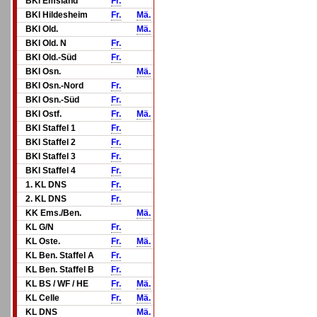
BKl Emsland
Fr.
BKl Hildesheim
Fr.
Mä.
BKl Old.
Mä.
BKl Old. N
Fr.
BKl Old.-Süd
Fr.
BKl Osn.
Mä.
BKl Osn.-Nord
Fr.
BKl Osn.-Süd
Fr.
BKl Ostf.
Fr.
Mä.
BKl Staffel 1
Fr.
BKl Staffel 2
Fr.
BKl Staffel 3
Fr.
BKl Staffel 4
Fr.
1. KL DNS
Fr.
2. KL DNS
Fr.
KK Ems./Ben.
Mä.
KL G/N
Fr.
KL Oste.
Fr.
Mä.
KL Ben. Staffel A
Fr.
KL Ben. Staffel B
Fr.
KL BS / WF / HE
Fr.
Mä.
KL Celle
Fr.
Mä.
KL DNS
Mä.