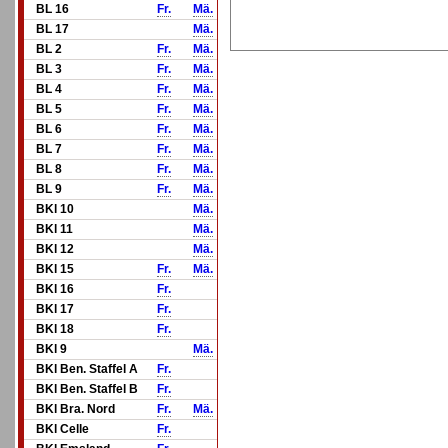
BL 16
Fr.
Mä.
BL 17
Mä.
BL 2
Fr.
Mä.
BL 3
Fr.
Mä.
BL 4
Fr.
Mä.
BL 5
Fr.
Mä.
BL 6
Fr.
Mä.
BL 7
Fr.
Mä.
BL 8
Fr.
Mä.
BL 9
Fr.
Mä.
BKl 10
Mä.
BKl 11
Mä.
BKl 12
Mä.
BKl 15
Fr.
Mä.
BKl 16
Fr.
BKl 17
Fr.
BKl 18
Fr.
BKl 9
Mä.
BKl Ben. Staffel A
Fr.
BKl Ben. Staffel B
Fr.
BKl Bra. Nord
Fr.
Mä.
BKl Celle
Fr.