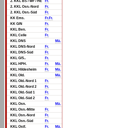
2. KKL BS / WF / HE
Fr.
2. KKL Osn.-Nord
Fr.
2. KKL Osn.-Süd
Fr.
KK Ems.
Fr.
Fr.
KK G/N
Fr.
KKL Ben.
Fr.
KKL Celle
Fr.
KKL DNS
Mä.
KKL DNS-Nord
Fr.
KKL DNS-Süd
Fr.
KKL G/S..
Fr.
KKL HPH.
Fr.
Mä.
KKL Hildesheim
Fr.
Mä.
KKL Old.
Mä.
KKL Old.-Nord 1
Fr.
KKL Old.-Nord 2
Fr.
KKL Old.-Süd 1
Fr.
KKL Old.-Süd 2
Fr.
KKL Osn.
Mä.
KKL Osn.-Mitte
Fr.
KKL Osn.-Nord
Fr.
KKL Osn.-Süd
Fr.
KKL Ostf.
Fr.
Mä.