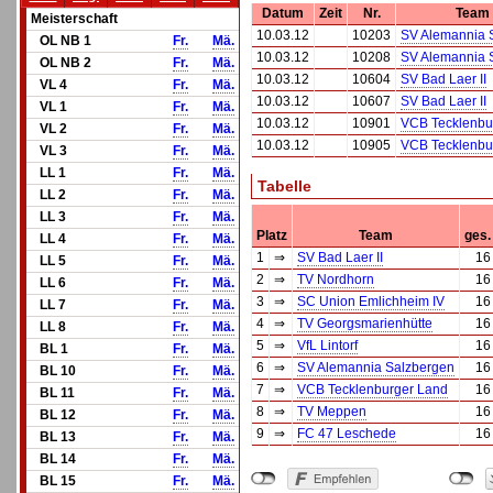
Datum
Zeit
Nr.
Team
Meisterschaft
10.03.12
10203
SV Alemannia 
OL NB 1
Fr.
Mä.
10.03.12
10208
SV Alemannia 
OL NB 2
Fr.
Mä.
10.03.12
10604
SV Bad Laer II
VL 4
Fr.
Mä.
10.03.12
10607
SV Bad Laer II
VL 1
Fr.
Mä.
10.03.12
10901
VCB Tecklenbu
VL 2
Fr.
Mä.
10.03.12
10905
VCB Tecklenbu
VL 3
Fr.
Mä.
LL 1
Fr.
Mä.
Tabelle
LL 2
Fr.
Mä.
LL 3
Fr.
Mä.
Platz
Team
ges.
LL 4
Fr.
Mä.
1
⇒
SV Bad Laer II
16
LL 5
Fr.
Mä.
2
⇒
TV Nordhorn
16
LL 6
Fr.
Mä.
3
⇒
SC Union Emlichheim IV
16
LL 7
Fr.
Mä.
4
⇒
TV Georgsmarienhütte
16
LL 8
Fr.
Mä.
5
⇒
VfL Lintorf
16
BL 1
Fr.
Mä.
6
⇒
SV Alemannia Salzbergen
16
BL 10
Fr.
Mä.
7
⇒
VCB Tecklenburger Land
16
BL 11
Fr.
Mä.
8
⇒
TV Meppen
16
BL 12
Fr.
Mä.
9
⇒
FC 47 Leschede
16
BL 13
Fr.
Mä.
BL 14
Fr.
Mä.
BL 15
Fr.
Mä.