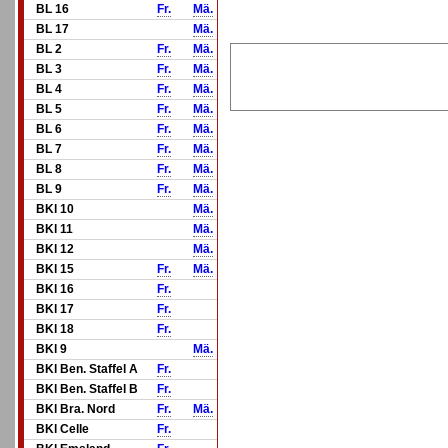
BL 16
Fr.
Mä.
BL 17
Mä.
BL 2
Fr.
Mä.
BL 3
Fr.
Mä.
BL 4
Fr.
Mä.
BL 5
Fr.
Mä.
BL 6
Fr.
Mä.
BL 7
Fr.
Mä.
BL 8
Fr.
Mä.
BL 9
Fr.
Mä.
BKl 10
Mä.
BKl 11
Mä.
BKl 12
Mä.
BKl 15
Fr.
Mä.
BKl 16
Fr.
BKl 17
Fr.
BKl 18
Fr.
BKl 9
Mä.
BKl Ben. Staffel A
Fr.
BKl Ben. Staffel B
Fr.
BKl Bra. Nord
Fr.
Mä.
BKl Celle
Fr.