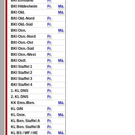
BKl Emsland
Fr.
BKl Hildesheim
Fr.
Mä.
BKl Old.
Mä.
BKl Old.-Nord
Fr.
BKl Old.-Süd
Fr.
BKl Osn.
Mä.
BKl Osn.-Nord
Fr.
BKl Osn.-Ost
Fr.
BKl Osn.-Süd
Fr.
BKl Osn.-West
Fr.
BKl Ostf.
Fr.
Mä.
BKl Staffel 1
Fr.
BKl Staffel 2
Fr.
BKl Staffel 3
Fr.
BKl Staffel 4
Fr.
1. KL DNS
Fr.
2. KL DNS
Fr.
KK Ems./Ben.
Mä.
KL G/N
Fr.
KL Oste.
Fr.
Mä.
KL Ben. Staffel A
Fr.
KL Ben. Staffel B
Fr.
KL BS / WF / HE
Fr.
Mä.