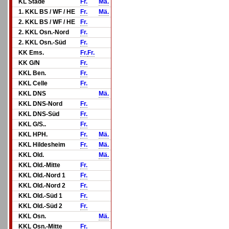
KL Stade
Fr.
Mä.
1. KKL BS / WF / HE
Fr.
Mä.
2. KKL BS / WF / HE
Fr.
2. KKL Osn.-Nord
Fr.
2. KKL Osn.-Süd
Fr.
KK Ems.
Fr.
Fr.
KK G/N
Fr.
KKL Ben.
Fr.
KKL Celle
Fr.
KKL DNS
Mä.
KKL DNS-Nord
Fr.
KKL DNS-Süd
Fr.
KKL G/S..
Fr.
KKL HPH.
Fr.
Mä.
KKL Hildesheim
Fr.
Mä.
KKL Old.
Mä.
KKL Old.-Mitte
Fr.
KKL Old.-Nord 1
Fr.
KKL Old.-Nord 2
Fr.
KKL Old.-Süd 1
Fr.
KKL Old.-Süd 2
Fr.
KKL Osn.
Mä.
KKL Osn.-Mitte
Fr.