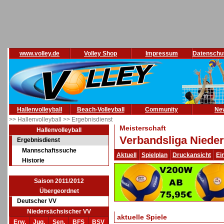
www.volley.de
Volley Shop
Impressum
Datenschu
Hallenvolleyball
Beach-Volleyball
Community
Ne
>> Hallenvolleyball
>> Ergebnisdienst
Meisterschaft
Hallenvolleyball
Verbandsliga Nieder
Ergebnisdienst
Mannschaftssuche
Aktuell
Spielplan
Druckansicht
Ei
Historie
Saison 2011/2012
Übergeordnet
Deutscher VV
Niedersächsischer VV
aktuelle Spiele
Erw.
Jug.
Sen.
BFS
BSV