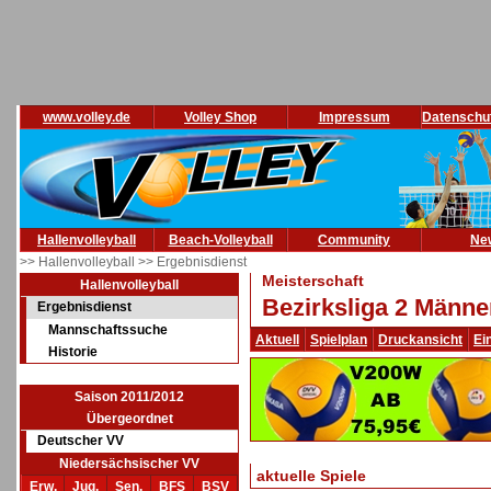
www.volley.de
Volley Shop
Impressum
Datenschu
Hallenvolleyball
Beach-Volleyball
Community
Ne
>> Hallenvolleyball
>> Ergebnisdienst
Meisterschaft
Hallenvolleyball
Bezirksliga 2 Männe
Ergebnisdienst
Mannschaftssuche
Aktuell
Spielplan
Druckansicht
Ei
Historie
Saison 2011/2012
Übergeordnet
Deutscher VV
Niedersächsischer VV
aktuelle Spiele
Erw.
Jug.
Sen.
BFS
BSV