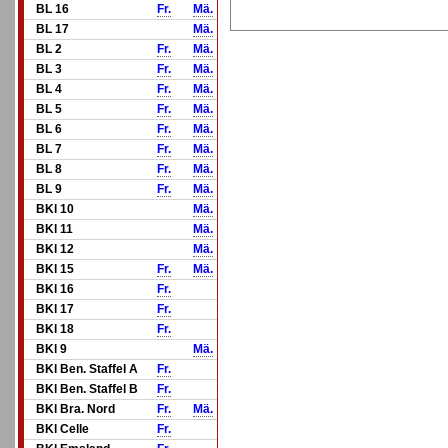
BL 16
Fr.
Mä.
BL 17
Mä.
BL 2
Fr.
Mä.
BL 3
Fr.
Mä.
BL 4
Fr.
Mä.
BL 5
Fr.
Mä.
BL 6
Fr.
Mä.
BL 7
Fr.
Mä.
BL 8
Fr.
Mä.
BL 9
Fr.
Mä.
BKl 10
Mä.
BKl 11
Mä.
BKl 12
Mä.
BKl 15
Fr.
Mä.
BKl 16
Fr.
BKl 17
Fr.
BKl 18
Fr.
BKl 9
Mä.
BKl Ben. Staffel A
Fr.
BKl Ben. Staffel B
Fr.
BKl Bra. Nord
Fr.
Mä.
BKl Celle
Fr.