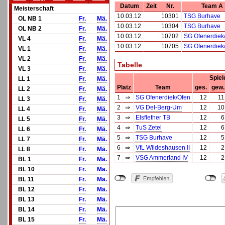
Datum
Zeit
Nr.
Team A
Meisterschaft
10.03.12
10301
TSG Burhave
OL NB 1
Fr.
Mä.
10.03.12
10304
TSG Burhave
OL NB 2
Fr.
Mä.
10.03.12
10702
SG Ofenerdiek
VL 4
Fr.
Mä.
10.03.12
10705
SG Ofenerdiek
VL 1
Fr.
Mä.
VL 2
Fr.
Mä.
Tabelle
VL 3
Fr.
Mä.
Spiel
LL 1
Fr.
Mä.
Platz
Team
ges.
gew.
LL 2
Fr.
Mä.
1
⇒
SG Ofenerdiek/Ofen
12
11
LL 3
Fr.
Mä.
2
⇒
VG Del-Berg-Um
12
10
LL 4
Fr.
Mä.
3
⇒
Elsflether TB
12
6
LL 5
Fr.
Mä.
4
⇒
TuS Zetel
12
6
LL 6
Fr.
Mä.
5
⇒
TSG Burhave
12
5
LL 7
Fr.
Mä.
6
⇒
VfL Wildeshausen II
12
2
LL 8
Fr.
Mä.
7
⇒
VSG Ammerland IV
12
2
BL 1
Fr.
Mä.
BL 10
Fr.
Mä.
BL 11
Fr.
Mä.
BL 12
Fr.
Mä.
BL 13
Fr.
Mä.
BL 14
Fr.
Mä.
BL 15
Fr.
Mä.