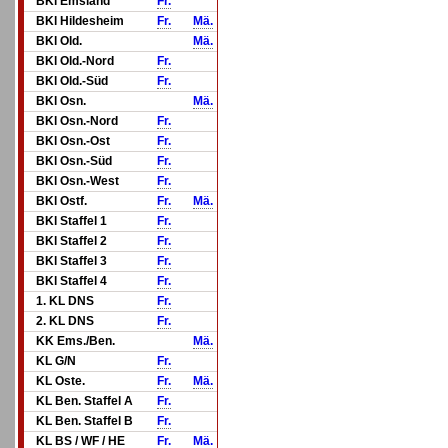
BKl Emsland
Fr.
BKl Hildesheim
Fr.
Mä.
BKl Old.
Mä.
BKl Old.-Nord
Fr.
BKl Old.-Süd
Fr.
BKl Osn.
Mä.
BKl Osn.-Nord
Fr.
BKl Osn.-Ost
Fr.
BKl Osn.-Süd
Fr.
BKl Osn.-West
Fr.
BKl Ostf.
Fr.
Mä.
BKl Staffel 1
Fr.
BKl Staffel 2
Fr.
BKl Staffel 3
Fr.
BKl Staffel 4
Fr.
1. KL DNS
Fr.
2. KL DNS
Fr.
KK Ems./Ben.
Mä.
KL G/N
Fr.
KL Oste.
Fr.
Mä.
KL Ben. Staffel A
Fr.
KL Ben. Staffel B
Fr.
KL BS / WF / HE
Fr.
Mä.