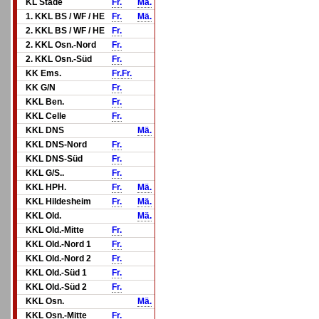
KL Stade
Fr.
Mä.
1. KKL BS / WF / HE
Fr.
Mä.
2. KKL BS / WF / HE
Fr.
2. KKL Osn.-Nord
Fr.
2. KKL Osn.-Süd
Fr.
KK Ems.
Fr.
Fr.
KK G/N
Fr.
KKL Ben.
Fr.
KKL Celle
Fr.
KKL DNS
Mä.
KKL DNS-Nord
Fr.
KKL DNS-Süd
Fr.
KKL G/S..
Fr.
KKL HPH.
Fr.
Mä.
KKL Hildesheim
Fr.
Mä.
KKL Old.
Mä.
KKL Old.-Mitte
Fr.
KKL Old.-Nord 1
Fr.
KKL Old.-Nord 2
Fr.
KKL Old.-Süd 1
Fr.
KKL Old.-Süd 2
Fr.
KKL Osn.
Mä.
KKL Osn.-Mitte
Fr.